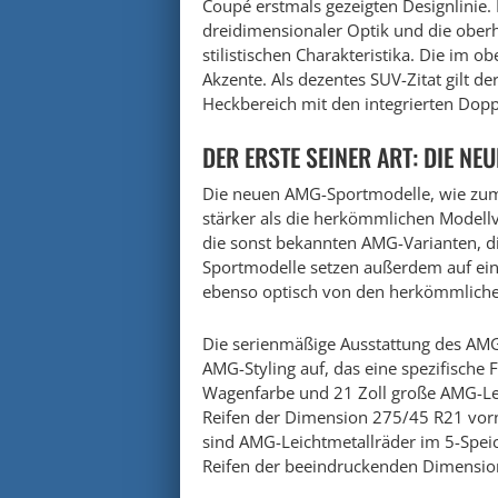
Coupé erstmals gezeigten Designlinie.
dreidimensionaler Optik und die ober
stilistischen Charakteristika. Die im 
Akzente. Als dezentes SUV-Zitat gilt d
Heckbereich mit den integrierten Dop
DER ERSTE SEINER ART: DIE N
Die neuen AMG-Sportmodelle, wie zum
stärker als die herkömmlichen Modell
die sonst bekannten AMG-Varianten, di
Sportmodelle setzen außerdem auf ein
ebenso optisch von den herkömmliche
Die serienmäßige Ausstattung des AMG
AMG-Styling auf, das eine spezifische 
Wagenfarbe und 21 Zoll große AMG-Le
Reifen der Dimension 275/45 R21 vor
sind AMG-Leichtmetallräder im 5-Speic
Reifen der beeindruckenden Dimensio