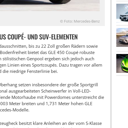
© Foto: Mercedes-Benz
US COUPÉ- UND SUV-ELEMENTEN
ausschnitten, bis zu 22 Zoll großen Rädern sowie
n Bodenfreiheit bietet das GLE 450 Coupé robuste
 stilistischen Genpool ergeben sich jedoch auch
gen Linien eines Sportcoupés. Dazu tragen vor allem
die niedrige Fensterlinie bei.
berhang setzen insbesondere der große Sportgrill
onal ausgearbeiteten Scheinwerfer in Voll-LED-
allende Motorhaube mit Powerdomes unterstreicht die
,003 Meter breiten und 1,731 Meter hohen GLE
rcedes-Modelle.
zeugheck besitzt klare Anleihen an der vom S-Klasse