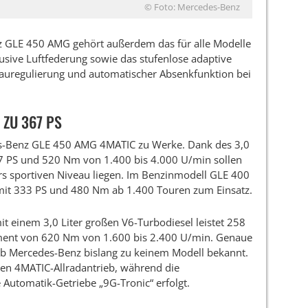
© Foto: Mercedes-Benz
 GLE 450 AMG gehört außerdem das für alle Modelle
klusive Luftfederung sowie das stufenlose adaptive
auregulierung und automatischer Absenkfunktion bei
 ZU 367 PS
es-Benz GLE 450 AMG 4MATIC zu Werke. Dank des 3,0
7 PS und 520 Nm von 1.400 bis 4.000 U/min sollen
rs sportiven Niveau liegen. Im Benzinmodell GLE 400
mit 333 PS und 480 Nm ab 1.400 Touren zum Einsatz.
 einem 3,0 Liter großen V6-Turbodiesel leistet 258
ment von 620 Nm von 1.600 bis 2.400 U/min. Genaue
b Mercedes-Benz bislang zu keinem Modell bekannt.
ten 4MATIC-Allradantrieb, während die
 Automatik-Getriebe „9G-Tronic“ erfolgt.