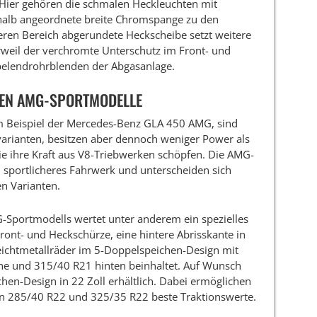
 Hier gehören die schmalen Heckleuchten mit
halb angeordnete breite Chromspange zu den
oberen Bereich abgerundete Heckscheibe setzt weitere
erweil der verchromte Unterschutz im Front- und
pelendrohrblenden der Abgasanlage.
EUEN AMG-SPORTMODELLE
 Beispiel der Mercedes-Benz GLA 450 AMG, sind
varianten, besitzen aber dennoch weniger Power als
e ihre Kraft aus V8-Triebwerken schöpfen. Die AMG-
 sportlicheres Fahrwerk und unterscheiden sich
n Varianten.
-Sportmodells wertet unter anderem ein spezielles
Front- und Heckschürze, eine hintere Abrisskante in
ichtmetallräder im 5-Doppelspeichen-Design mit
ne und 315/40 R21 hinten beinhaltet. Auf Wunsch
hen-Design in 22 Zoll erhältlich. Dabei ermöglichen
n 285/40 R22 und 325/35 R22 beste Traktionswerte.