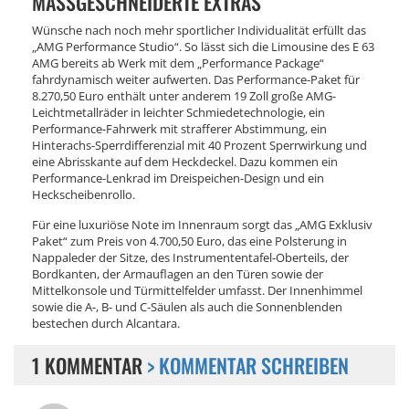
MASSGESCHNEIDERTE EXTRAS
Wünsche nach noch mehr sportlicher Individualität erfüllt das
„AMG Performance Studio“. So lässt sich die Limousine des E 63
AMG bereits ab Werk mit dem „Performance Package“
fahrdynamisch weiter aufwerten. Das Performance-Paket für
8.270,50 Euro enthält unter anderem 19 Zoll große AMG-
Leichtmetallräder in leichter Schmiedetechnologie, ein
Performance-Fahrwerk mit strafferer Abstimmung, ein
Hinterachs-Sperrdifferenzial mit 40 Prozent Sperrwirkung und
eine Abrisskante auf dem Heckdeckel. Dazu kommen ein
Performance-Lenkrad im Dreispeichen-Design und ein
Heckscheibenrollo.
Für eine luxuriöse Note im Innenraum sorgt das „AMG Exklusiv
Paket“ zum Preis von 4.700,50 Euro, das eine Polsterung in
Nappaleder der Sitze, des Instrumententafel-Oberteils, der
Bordkanten, der Armauflagen an den Türen sowie der
Mittelkonsole und Türmittelfelder umfasst. Der Innenhimmel
sowie die A-, B- und C-Säulen als auch die Sonnenblenden
bestechen durch Alcantara.
1 KOMMENTAR
> KOMMENTAR SCHREIBEN