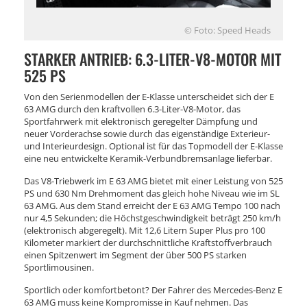
© Foto: Speed Heads
STARKER ANTRIEB: 6.3-LITER-V8-MOTOR MIT
525 PS
Von den Serienmodellen der E-Klasse unterscheidet sich der E
63 AMG durch den kraftvollen 6.3-Liter-V8-Motor, das
Sportfahrwerk mit elektronisch geregelter Dämpfung und
neuer Vorderachse sowie durch das eigenständige Exterieur-
und Interieurdesign. Optional ist für das Topmodell der E-Klasse
eine neu entwickelte Keramik-Verbundbremsanlage lieferbar.
Das V8-Triebwerk im E 63 AMG bietet mit einer Leistung von 525
PS und 630 Nm Drehmoment das gleich hohe Niveau wie im SL
63 AMG. Aus dem Stand erreicht der E 63 AMG Tempo 100 nach
nur 4,5 Sekunden; die Höchstgeschwindigkeit beträgt 250 km/h
(elektronisch abgeregelt). Mit 12,6 Litern Super Plus pro 100
Kilometer markiert der durchschnittliche Kraftstoffverbrauch
einen Spitzenwert im Segment der über 500 PS starken
Sportlimousinen.
Sportlich oder komfortbetont? Der Fahrer des Mercedes-Benz E
63 AMG muss keine Kompromisse in Kauf nehmen. Das