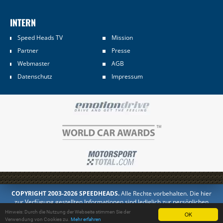
INTERN
Speed Heads TV
Mission
Partner
Presse
Webmaster
AGB
Datenschutz
Impressum
COPYRIGHT 2003-2026 SPEEDHEADS.
Alle Rechte vorbehalten. Die hier
zur Verfügung gestellten Informationen sind lediglich zur persönlichen
Information bestimmt. Jedes Kopieren oder Veröffentlichen in anderer
Hinweis: Durch die Nutzung der Webseite stimmen Sie der
OK
Form ist untersagt.
Verwendung von Cookies zu.
Mehr erfahren