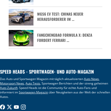
MGS6 EV TEST: CHINAS NEUER
HERAUSFORDERER IM …
FANGCHENGBAO FORMULA X: DENZA
FORDERT FERRARI …
SPEED HEADS - SPORTWAGEN- UND AUTO-MAGAZIN
Das Auto und Sportwagen Magazin mit täglich aktualisierten
Auto News
,
Motorsport News
,
Auto Tests
, Sportwagen Berichten und der streng geheimen
Auto Zukunft
. Speed Heads ist die Community für echte Auto-Fans und
informiert im
Sportwagen Magazin
über Neuigkeiten aus der Welt der schnellen
Autos.