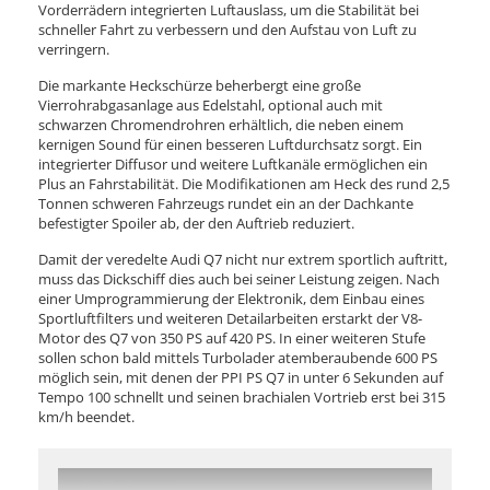
Vorderrädern integrierten Luftauslass, um die Stabilität bei
schneller Fahrt zu verbessern und den Aufstau von Luft zu
verringern.
Die markante Heckschürze beherbergt eine große
Vierrohrabgasanlage aus Edelstahl, optional auch mit
schwarzen Chromendrohren erhältlich, die neben einem
kernigen Sound für einen besseren Luftdurchsatz sorgt. Ein
integrierter Diffusor und weitere Luftkanäle ermöglichen ein
Plus an Fahrstabilität. Die Modifikationen am Heck des rund 2,5
Tonnen schweren Fahrzeugs rundet ein an der Dachkante
befestigter Spoiler ab, der den Auftrieb reduziert.
Damit der veredelte Audi Q7 nicht nur extrem sportlich auftritt,
muss das Dickschiff dies auch bei seiner Leistung zeigen. Nach
einer Umprogrammierung der Elektronik, dem Einbau eines
Sportluftfilters und weiteren Detailarbeiten erstarkt der V8-
Motor des Q7 von 350 PS auf 420 PS. In einer weiteren Stufe
sollen schon bald mittels Turbolader atemberaubende 600 PS
möglich sein, mit denen der PPI PS Q7 in unter 6 Sekunden auf
Tempo 100 schnellt und seinen brachialen Vortrieb erst bei 315
km/h beendet.