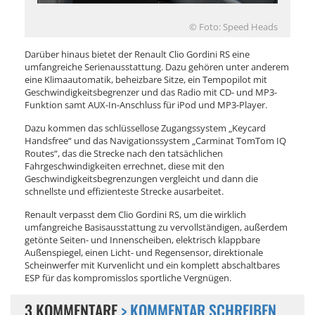
© Foto: Speed Heads
Darüber hinaus bietet der Renault Clio Gordini RS eine
umfangreiche Serienausstattung. Dazu gehören unter anderem
eine Klimaautomatik, beheizbare Sitze, ein Tempopilot mit
Geschwindigkeitsbegrenzer und das Radio mit CD- und MP3-
Funktion samt AUX-In-Anschluss für iPod und MP3-Player.
Dazu kommen das schlüssellose Zugangssystem „Keycard
Handsfree“ und das Navigationssystem „Carminat TomTom IQ
Routes“, das die Strecke nach den tatsächlichen
Fahrgeschwindigkeiten errechnet, diese mit den
Geschwindigkeitsbegrenzungen vergleicht und dann die
schnellste und effizienteste Strecke ausarbeitet.
Renault verpasst dem Clio Gordini RS, um die wirklich
umfangreiche Basisausstattung zu vervollständigen, außerdem
getönte Seiten- und Innenscheiben, elektrisch klappbare
Außenspiegel, einen Licht- und Regensensor, direktionale
Scheinwerfer mit Kurvenlicht und ein komplett abschaltbares
ESP für das kompromisslos sportliche Vergnügen.
3 KOMMENTARE
> KOMMENTAR SCHREIBEN