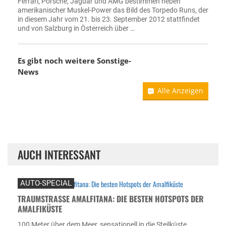
Ferrari, Porsche, Jaguar und AMG bestimmen neben
amerikanischer Muskel-Power das Bild des Torpedo Runs, der
in diesem Jahr vom 21. bis 23. September 2012 stattfindet
und von Salzburg in Österreich über …
Es gibt noch weitere
Sonstige-
News
Alle Anzeigen
AUCH INTERESSANT
AUTO-SPECIAL
TRAUMSTRASSE AMALFITANA: DIE BESTEN HOTSPOTS DER A
MALFIKÜSTE
100 Meter über dem Meer, sensationell in die Steilküste