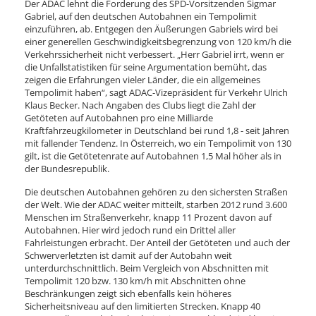
Der ADAC lehnt die Forderung des SPD-Vorsitzenden Sigmar
Gabriel, auf den deutschen Autobahnen ein Tempolimit
einzuführen, ab. Entgegen den Äußerungen Gabriels wird bei
einer generellen Geschwindigkeitsbegrenzung von 120 km/h die
Verkehrssicherheit nicht verbessert. „Herr Gabriel irrt, wenn er
die Unfallstatistiken für seine Argumentation bemüht, das
zeigen die Erfahrungen vieler Länder, die ein allgemeines
Tempolimit haben“, sagt ADAC-Vizepräsident für Verkehr Ulrich
Klaus Becker. Nach Angaben des Clubs liegt die Zahl der
Getöteten auf Autobahnen pro eine Milliarde
Kraftfahrzeugkilometer in Deutschland bei rund 1,8 - seit Jahren
mit fallender Tendenz. In Österreich, wo ein Tempolimit von 130
gilt, ist die Getötetenrate auf Autobahnen 1,5 Mal höher als in
der Bundesrepublik.
Die deutschen Autobahnen gehören zu den sichersten Straßen
der Welt. Wie der ADAC weiter mitteilt, starben 2012 rund 3.600
Menschen im Straßenverkehr, knapp 11 Prozent davon auf
Autobahnen. Hier wird jedoch rund ein Drittel aller
Fahrleistungen erbracht. Der Anteil der Getöteten und auch der
Schwerverletzten ist damit auf der Autobahn weit
unterdurchschnittlich. Beim Vergleich von Abschnitten mit
Tempolimit 120 bzw. 130 km/h mit Abschnitten ohne
Beschränkungen zeigt sich ebenfalls kein höheres
Sicherheitsniveau auf den limitierten Strecken. Knapp 40