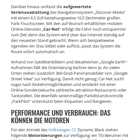
Darüber hinaus umfasst die
aufgewertete
Serienausstattung
das Navigationssystem „Discover Media"
mit einem 6,5 Zoll beziehungsweise 16,5 Zentimeter großen
Farb-Touchscreen. Mit den auf Wunsch erhältlichen mobilen
Online-Diensten „
Car-Net
“ erfolgt die Fahrt noch entspannter
zum Ziel; denn das System wird über das Internet ständig auf
den neuesten Stand gebracht. Wenn sich beispielsweise
irgendwo ein Stau bildet oder auflöst, passt das System die
Route sofort automatisch an.
Anhand von Satellitenbildern und detailreichen „Google Earth“-
Aufnahmen fällt die Orientierung leichter denn je. An vielen
Orten stehen zusätzlich 360-Grad-Panoramabilder von „Google
Street View“ zur Verfügung. Damit nicht genug: Car-Net sucht
sogar nach Einkehrmöglichkeiten und entdeckt mit einer
Online-Sonderzielsuche zahlreiche attraktive Restaurants oder
Tankstellen. Die ebenfalls serienmäßige Parkdistanzkontrolle
„ParkPilot“ unterstützt beim Einparken und Rangieren.
PERFORMANCE UND VERBRAUCH: DAS
KÖNNEN DIE MOTOREN
Für den Antrieb des
Volkswagen CC
Dynamic Black stehen
folgende
Motorisierungen
zur Verfügung: ein TSI-Benziner mit