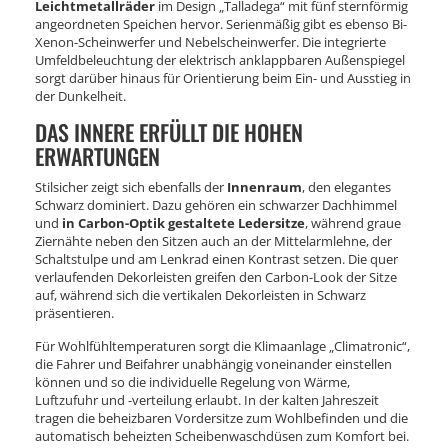
Leichtmetallräder
im Design „Talladega“ mit fünf sternförmig
angeordneten Speichen hervor. Serienmäßig gibt es ebenso Bi-
Xenon-Scheinwerfer und Nebelscheinwerfer. Die integrierte
Umfeldbeleuchtung der elektrisch anklappbaren Außenspiegel
sorgt darüber hinaus für Orientierung beim Ein- und Ausstieg in
der Dunkelheit.
DAS INNERE ERFÜLLT DIE HOHEN
ERWARTUNGEN
Stilsicher zeigt sich ebenfalls der
Innenraum
, den elegantes
Schwarz dominiert. Dazu gehören ein schwarzer Dachhimmel
und
in Carbon-Optik gestaltete Ledersitze
, während graue
Ziernähte neben den Sitzen auch an der Mittelarmlehne, der
Schaltstulpe und am Lenkrad einen Kontrast setzen. Die quer
verlaufenden Dekorleisten greifen den Carbon-Look der Sitze
auf, während sich die vertikalen Dekorleisten in Schwarz
präsentieren.
Für Wohlfühltemperaturen sorgt die Klimaanlage „Climatronic“,
die Fahrer und Beifahrer unabhängig voneinander einstellen
können und so die individuelle Regelung von Wärme,
Luftzufuhr und -verteilung erlaubt. In der kalten Jahreszeit
tragen die beheizbaren Vordersitze zum Wohlbefinden und die
automatisch beheizten Scheibenwaschdüsen zum Komfort bei.