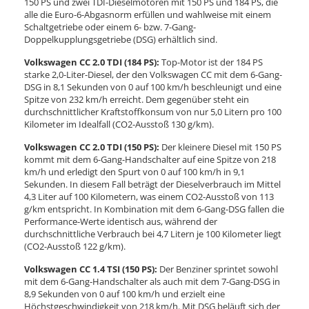
150 PS und zwei TDI-Dieselmotoren mit 150 PS und 184 PS, die
alle die Euro-6-Abgasnorm erfüllen und wahlweise mit einem
Schaltgetriebe oder einem 6- bzw. 7-Gang-
Doppelkupplungsgetriebe (DSG) erhältlich sind.
Volkswagen CC 2.0 TDI (184 PS):
Top-Motor ist der 184 PS
starke 2,0-Liter-Diesel, der den Volkswagen CC mit dem 6-Gang-
DSG in 8,1 Sekunden von 0 auf 100 km/h beschleunigt und eine
Spitze von 232 km/h erreicht. Dem gegenüber steht ein
durchschnittlicher Kraftstoffkonsum von nur 5,0 Litern pro 100
Kilometer im Idealfall (CO2-Ausstoß 130 g/km).
Volkswagen CC 2.0 TDI (150 PS):
Der kleinere Diesel mit 150 PS
kommt mit dem 6-Gang-Handschalter auf eine Spitze von 218
km/h und erledigt den Spurt von 0 auf 100 km/h in 9,1
Sekunden. In diesem Fall beträgt der Dieselverbrauch im Mittel
4,3 Liter auf 100 Kilometern, was einem CO2-Ausstoß von 113
g/km entspricht. In Kombination mit dem 6-Gang-DSG fallen die
Performance-Werte identisch aus, während der
durchschnittliche Verbrauch bei 4,7 Litern je 100 Kilometer liegt
(CO2-Ausstoß 122 g/km).
Volkswagen CC 1.4 TSI (150 PS):
Der Benziner sprintet sowohl
mit dem 6-Gang-Handschalter als auch mit dem 7-Gang-DSG in
8,9 Sekunden von 0 auf 100 km/h und erzielt eine
Höchstgeschwindigkeit von 218 km/h. Mit DSG beläuft sich der