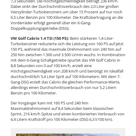
7,3 Sekunden. Die Höchstgeschwindigkeit beträgt 236 km/h.
Dabei sinkt der Durchschnittsverbrauch des 2,0 Liter großen
Vierzylinder-Turbobenziners um über 15 Prozent auf nur noch
6,5 Liter Benzin pro 100 Kilometer. Die Kraftübertragung an die
Vorderräder erfolgt generell über ein 6-Gang-
Doppelkupplungsgetriebe (DSG).
VW Golf Cabrio 1.4 TSI (150 PS):
Beim stärkeren 1,4-Liter-
Turbobenziner reduzierte sich die Leistung von 160 PS auf jetzt
150 PS, während das maximale Drehmoment von 240 Nm auf
250 Nm zwischen 1.500 und 3.500 U/min wuchs. In Kombination
mit dem 6-Gang-Schaltgetriebe spurtet das VW Golf Cabrio in
8,8 Sekunden von 0 auf 100 km/h, erzielt eine
Höchstgeschwindigkeit von 208 km/h und benötigt im Idealfall
durchschnittlich 5,4 Liter Sprit auf 100 Kilometern. Mit dem 7-
Gang-DSG erzielt das Cabrio die gleichen Performance-Werte,
allerdings einen Durchschnittsverbrauch von nur 5,2 Litern
Benzin pro 100 Kilometer.
Der Vorgänger kam mit 160 PS und 240 Nm
Maximaldrehmoment auf 8,4 Sekunden beim klassischen
Sprint, 216 km/h Spitze und einen kombinierten Verbrauch von
6,4 Litern Kraftstoff pro 100 Kilometer (DSG 6,3 l/100 km).