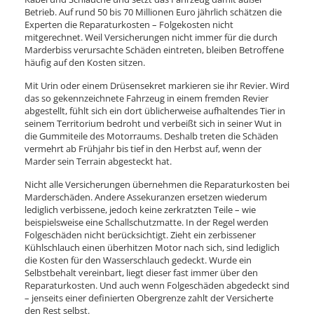
Betrieb. Auf rund 50 bis 70 Millionen Euro jährlich schätzen die
Experten die Reparaturkosten – Folgekosten nicht
mitgerechnet. Weil Versicherungen nicht immer für die durch
Marderbiss verursachte Schäden eintreten, bleiben Betroffene
häufig auf den Kosten sitzen.
Mit Urin oder einem Drüsensekret markieren sie ihr Revier. Wird
das so gekennzeichnete Fahrzeug in einem fremden Revier
abgestellt, fühlt sich ein dort üblicherweise aufhaltendes Tier in
seinem Territorium bedroht und verbeißt sich in seiner Wut in
die Gummiteile des Motorraums. Deshalb treten die Schäden
vermehrt ab Frühjahr bis tief in den Herbst auf, wenn der
Marder sein Terrain abgesteckt hat.
Nicht alle Versicherungen übernehmen die Reparaturkosten bei
Marderschäden. Andere Assekuranzen ersetzen wiederum
lediglich verbissene, jedoch keine zerkratzten Teile – wie
beispielsweise eine Schallschutzmatte. In der Regel werden
Folgeschäden nicht berücksichtigt. Zieht ein zerbissener
Kühlschlauch einen überhitzen Motor nach sich, sind lediglich
die Kosten für den Wasserschlauch gedeckt. Wurde ein
Selbstbehalt vereinbart, liegt dieser fast immer über den
Reparaturkosten. Und auch wenn Folgeschäden abgedeckt sind
– jenseits einer definierten Obergrenze zahlt der Versicherte
den Rest selbst.