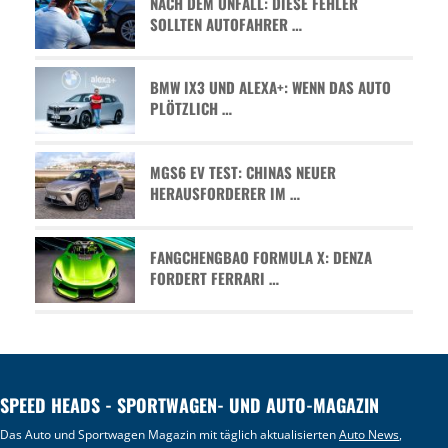
NACH DEM UNFALL: DIESE FEHLER
SOLLTEN AUTOFAHRER …
BMW IX3 UND ALEXA+: WENN DAS AUTO
PLÖTZLICH …
MGS6 EV TEST: CHINAS NEUER
HERAUSFORDERER IM …
FANGCHENGBAO FORMULA X: DENZA
FORDERT FERRARI …
SPEED HEADS - SPORTWAGEN- UND AUTO-MAGAZIN
Das Auto und Sportwagen Magazin mit täglich aktualisierten
Auto News
,