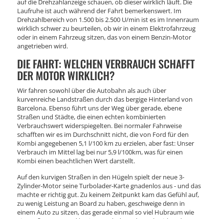
auf die Drehzahlanzeige schauen, ob dieser wirklich läuft. Die
Laufruhe ist auch während der Fahrt bemerkenswert. Im
Drehzahlbereich von 1.500 bis 2.500 U/min ist es im Innenraum
wirklich schwer zu beurteilen, ob wir in einem Elektrofahrzeug
oder in einem Fahrzeug sitzen, das von einem Benzin-Motor
angetrieben wird.
DIE FAHRT: WELCHEN VERBRAUCH SCHAFFT
DER MOTOR WIRKLICH?
Wir fahren sowohl über die Autobahn als auch über
kurvenreiche Landstraßen durch das bergige Hinterland von
Barcelona. Ebenso führt uns der Weg über gerade, ebene
Straßen und Städte, die einen echten kombinierten
Verbrauchswert widerspiegelten. Bei normaler Fahrweise
schafften wir es im Durchschnitt nicht, die von Ford für den
Kombi angegebenen 5,1 l/100 km zu erzielen, aber fast: Unser
Verbrauch im Mittel lag bei nur 5,9 l/100km, was für einen
Kombi einen beachtlichen Wert darstellt.
Auf den kurvigen Straßen in den Hügeln spielt der neue 3-
Zylinder-Motor seine Turbolader-Karte gnadenlos aus - und das
machte er richtig gut. Zu keinem Zeitpunkt kam das Gefühl auf,
zu wenig Leistung an Board zu haben, geschweige denn in
einem Auto zu sitzen, das gerade einmal so viel Hubraum wie