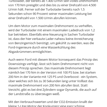
Turbolader, der bereits ab 1.400 U/min sein volles Drehmoment
von 170 Nm preisgibt und dies bis zu einer Drehzahl von 4.500
U/min hält. Ferner soll der Turbolader bereits nach 1,5
Sekunden schon 90 Prozent seiner maximalen Leistung bei
einer Drehzahl von 1.500 U/min abrufen können.
Um dem Motor zum maximalen Drehmoment zu verhelfen,
wird der Turbolader mit einem maximalen Ladedruck von 1,2
bar betrieben. Ebenfalls eine Neuerung in Sachen Turbolader
ist, dass der hier verbaute Lader nahezu keine Anreicherung
von Benzingemisch benötigt, um gekühlt zu werden, was die
Ford-Ingenieure durch eine Wasserkühlung des
Abgaskrümmers ermöglichten.
Auch wenn Ford mit diesem Motor konsequent das Prinzip des
Downsizings verfolgt, lässt sich beim Drehmoment nicht von
diesem Prinzip sprechen. Das maximale Drehmoment liegt
nämlich bei 170 Nm in der Version mit 100 PS bzw. bei starken
200 Nm in der Variante mit 125 PS und Overboost - ein System,
über welches sich bis zu 30 Sekunden lang unter Volllast das
maximale Drehmoment von 200 Nm abrufen lässt. Statt
Verzicht, gibt es bei drei Zylindern sogar Dynamik, die auch auf
der Landstraße zu überzeugen weiß.
Mit den Verbrauchswerten und der CO2-Emission knallt der
kleine 1-Liter-Motor der Konkurrenz eine ganz schöne