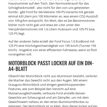
Hausnummer auf den Tisch. Den Normverbrauch für das
Schrägheckmodell - also nicht für den von uns getesteten
Kombi - gibt Ford für die kleinere 100-PS-Variante mit gerade
einmal 4,8 Litern pro 100 Kilometer an, was einem CO2-Ausstoß
von 109 g/km entspricht. Ein Wert, den es bei Benzinmotoren
bisher noch nicht gab und etwa ein Liter unter den
Vierzylindermotoren mit 1,6 Litern Hubraum und 105 PS bzw.
125 PS liegt.
Auf der anderen Seite erzielt der Ford Focus 1.0 EcoBoost mit
125 PS eine Höchstgeschwindigkeit von 195 km/h (Turnier 193
km/h) - losgelöst von einer effizienten Fahrweise, wenn es flott
vorangehen soll.
MOTORBLOCK PASST LOCKER AUF EIN DIN-
A4-BLATT
Obwohl der Motorblock nicht aus Aluminium besteht, verloren
die Macher das Gewicht nicht aus den Augen. Mit einem
Grauguss-Motorblock und einigen gewichtssparenden
Features, wie zum Beispiel den Verzicht auf eine
Massenausgleichswelle, verbaute Ford anstelle dessen
Gewichte am Schwungrad und am Dämpfer, um mit dem
Gewichtswert nahezu an den eines Aluminiumblockes zu
gelangen. Der Motorblock ist so klein, dass dieser locker auf ein