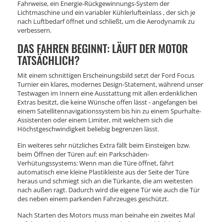
Fahrweise, ein Energie-Rückgewinnungs-System der
Lichtmaschine und ein variabler Kühlerlufteinlass , der sich je
nach Luftbedarf öffnet und schließt, um die Aerodynamik zu
verbessern.
DAS FAHREN BEGINNT: LÄUFT DER MOTOR
TATSÄCHLICH?
Mit einem schnittigen Erscheinungsbild setzt der Ford Focus
Turnier ein klares, modernes Design-Statement, während unser
Testwagen im Innern eine Ausstattung mit allen erdenklichen
Extras besitzt, die keine Wünsche offen lässt - angefangen bei
einem Satellitennavigationssystem bis hin zu einem Spurhalte-
Assistenten oder einem Limiter, mit welchem sich die
Höchstgeschwindigkeit beliebig begrenzen lässt.
Ein weiteres sehr nützliches Extra fällt beim Einsteigen bzw.
beim Öffnen der Türen auf: ein Parkschäden-
Verhütungssystems: Wenn man die Türe öffnet, fährt
automatisch eine kleine Plastikleiste aus der Seite der Türe
heraus und schmiegt sich an die Türkante, die am weitesten
nach außen ragt. Dadurch wird die eigene Tür wie auch die Tür
des neben einem parkenden Fahrzeuges geschützt.
Nach Starten des Motors muss man beinahe ein zweites Mal