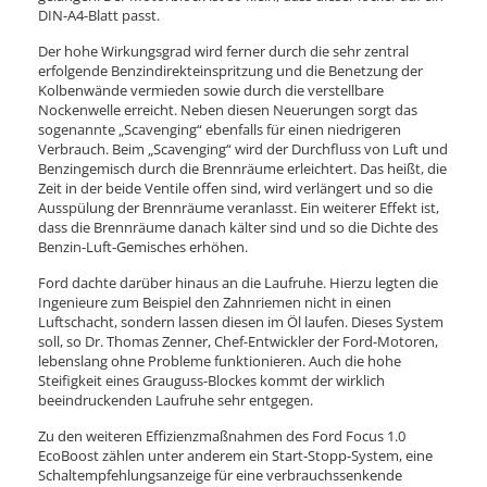
DIN-A4-Blatt passt.
Der hohe Wirkungsgrad wird ferner durch die sehr zentral
erfolgende Benzindirekteinspritzung und die Benetzung der
Kolbenwände vermieden sowie durch die verstellbare
Nockenwelle erreicht. Neben diesen Neuerungen sorgt das
sogenannte „Scavenging“ ebenfalls für einen niedrigeren
Verbrauch. Beim „Scavenging“ wird der Durchfluss von Luft und
Benzingemisch durch die Brennräume erleichtert. Das heißt, die
Zeit in der beide Ventile offen sind, wird verlängert und so die
Ausspülung der Brennräume veranlasst. Ein weiterer Effekt ist,
dass die Brennräume danach kälter sind und so die Dichte des
Benzin-Luft-Gemisches erhöhen.
Ford dachte darüber hinaus an die Laufruhe. Hierzu legten die
Ingenieure zum Beispiel den Zahnriemen nicht in einen
Luftschacht, sondern lassen diesen im Öl laufen. Dieses System
soll, so Dr. Thomas Zenner, Chef-Entwickler der Ford-Motoren,
lebenslang ohne Probleme funktionieren. Auch die hohe
Steifigkeit eines Grauguss-Blockes kommt der wirklich
beeindruckenden Laufruhe sehr entgegen.
Zu den weiteren Effizienzmaßnahmen des Ford Focus 1.0
EcoBoost zählen unter anderem ein Start-Stopp-System, eine
Schaltempfehlungsanzeige für eine verbrauchssenkende