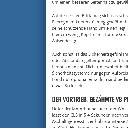
um einen besseren Seitenhalt zu gewäh
Auf den ersten Blick mag sich das selt
Fahrdynamikunterstützung gewöhnt hat
seine schützende Hand um einen legt.
hier ein wenig Kopffreiheit für die Gr
Außendesign.
Auch sonst ist das Sicherheitsgefühl 
oder Abstandsregeltempomat, an techn
Limousine nicht. Nicht unerwähnt bleib
Sicherheitssysteme nur gegen Aufpreis 
Fond nur optional erhältlich sind beda
etwas Serie sein.
DER VORTRIEB: GEZÄHMTE V8 
Unter der Motorhaube lauert der Wolf 
lässt den CLS in 5,4 Sekunden nach 
Asphalt gepresst. Der hubraumstarke A
zu Wort. Einzig wenn man das Aggreg