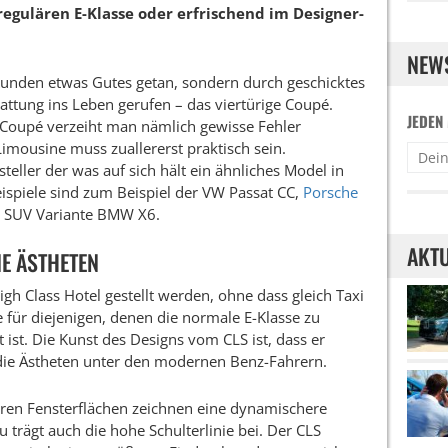
regulären E-Klasse oder erfrischend im Designer-
NEW
Kunden etwas Gutes getan, sondern durch geschicktes
attung ins Leben gerufen – das viertürige Coupé.
JEDEN
 Coupé verzeiht man nämlich gewisse Fehler
imousine muss zuallererst praktisch sein.
steller der was auf sich hält ein ähnliches Model in
ispiele sind zum Beispiel der VW Passat CC,
Porsche
e SUV Variante BMW X6.
AKTU
NE ÄSTHETEN
h Class Hotel gestellt werden, ohne dass gleich Taxi
e für diejenigen, denen die normale E-Klasse zu
 ist. Die Kunst des Designs vom CLS ist, dass er
r die Ästheten unter den modernen Benz-Fahrern.
eren Fensterflächen zeichnen eine dynamischere
 trägt auch die hohe Schulterlinie bei. Der CLS