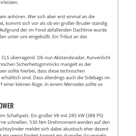
rleisten.
sam anhören. Wer sich aber erst einmal an die
, kommt sich vor als ob ein großer Bruder ständig
 Aufgrund der im Fond abfallenden Dachlinie wurde
oßen unter uns eingebüßt. Ein Tribut an das
im CLS überragend. Ob nun Abstandsradar, Kurvenlicht
ischen Sicherheitsgimmicks mangelt es der
en sollte hierbei, dass diese technischen
erhältlich sind. Dass allerdings auch die Sidebags im
rf einer kleinen Rüge. In einem Mercedes sollte so
POWER
im Schafspelz. Ein großer V8 mit 285 kW (388 PS)
vorne schnellen. 530 Nm Drehmoment werden auf den
chtzylinder meldet sich dabei akustisch eher dezent
at ein wenig fordert kommt ein dumpfes Grummeln