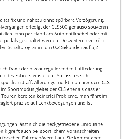
ltet fix und nahezu ohne spürbare Verzögerung.
olvorgängen erledigt der CLS500 genauso souverän
sätzlich kann per Hand am Automatikhebel oder mit
ltpedals geschaltet werden. Desweiteren verkürzt
llen Schaltprogramm um 0,2 Sekunden auf 5,2
sich Dank der niveauregulierenden Luftfederung
en des Fahrers einstellen.. So lässt es sich
sportlich straff. Allerdings merkt man hier dem CLS
 im Sportmodus gleitet der CLS eher als dass er
re Touren bereiten keinerlei Probleme, man fährt im
reagiert präzise auf Lenkbewegungen und ist
ngungen lässt sich die heckgetriebene Limousine
onik greift auch bei sportlichem Voranschreiten
llzu forschen Fahrmanövern Laut. Sie kommt eher