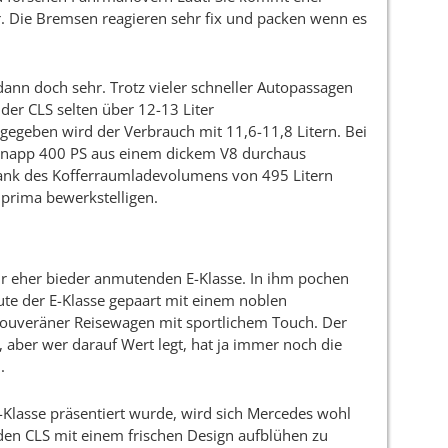
r. Die Bremsen reagieren sehr fix und packen wenn es
ann doch sehr. Trotz vieler schneller Autopassagen
er CLS selten über 12-13 Liter
egeben wird der Verbrauch mit 11,6-11,8 Litern. Bei
 knapp 400 PS aus einem dickem V8 durchaus
 Dank des Kofferraumladevolumens von 495 Litern
t prima bewerkstelligen.
zur eher bieder anmutenden E-Klasse. In ihm pochen
bute der E-Klasse gepaart mit einem noblen
souveräner Reisewagen mit sportlichem Touch. Der
l, aber wer darauf Wert legt, hat ja immer noch die
.
Klasse präsentiert wurde, wird sich Mercedes wohl
, den CLS mit einem frischen Design aufblühen zu