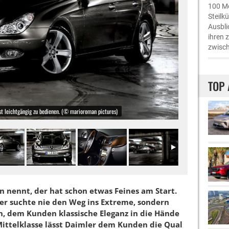
100 Me
Steilk
Ausbli
ihren 
zwisch
TOP 
st leichtgängig zu bedienen. (© marioroman pictures)
n nennt, der hat schon etwas Feines am Start.
er suchte nie den Weg ins Extreme, sondern
ion, dem Kunden klassische Eleganz in die Hände
ittelklasse lässt Daimler dem Kunden die Qual