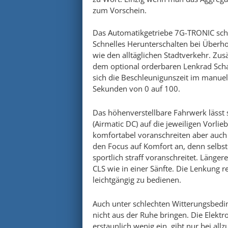
zum Vorschein.
Das Automatikgetriebe 7G-TRONIC scha
Schnelles Herunterschalten bei Überh
wie den alltäglichen Stadtverkehr. Zu
dem optional orderbaren Lenkrad Scha
sich die Beschleunigunszeit im manue
Sekunden von 0 auf 100.
Das höhenverstellbare Fahrwerk lässt 
(Airmatic DC) auf die jeweiligen Vorlieb
komfortabel voranschreiten aber auch 
den Focus auf Komfort an, denn selbst
sportlich straff voranschreitet. Länge
CLS wie in einer Sänfte. Die Lenkung 
leichtgängig zu bedienen.
Auch unter schlechten Witterungsbedi
nicht aus der Ruhe bringen. Die Elektr
erstaunlich wenig ein, gibt nur bei a