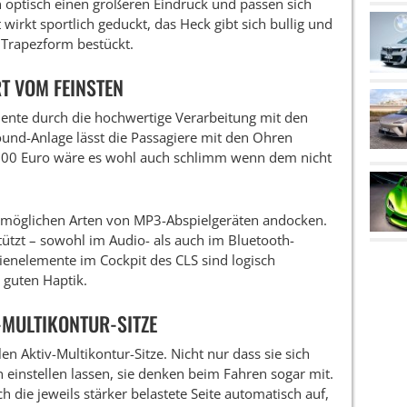
n optisch einen größeren Eindruck und passen sich
wirkt sportlich geduckt, das Heck gibt sich bullig und
n Trapezform bestückt.
T VOM FEINSTEN
nte durch die hochwertige Verarbeitung mit den
ound-Anlage lässt die Passagiere mit den Ohren
.700 Euro wäre es wohl auch schlimm wenn dem nicht
lle möglichen Arten von MP3-Abspielgeräten andocken.
ützt – sowohl im Audio- als auch im Bluetooth-
ienelemente im Cockpit des CLS sind logisch
 guten Haptik.
-MULTIKONTUR-SITZE
len Aktiv-Multikontur-Sitze. Nicht nur dass sie sich
 einstellen lassen, sie denken beim Fahren sogar mit.
 die jeweils stärker belastete Seite automatisch auf,