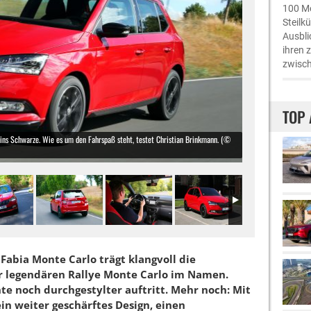
100 Me
Steilk
Ausbli
ihren 
zwisch
TOP 
 ins Schwarze. Wie es um den Fahrspaß steht, testet Christian Brinkmann. (©
 Fabia Monte Carlo trägt klangvoll die
er legendären Rallye Monte Carlo im Namen.
nte noch durchgestylter auftritt. Mehr noch: Mit
in weiter geschärftes Design, einen