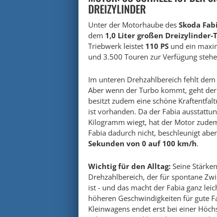
DREIZYLINDER
Unter der Motorhaube des
Skoda Fab
dem
1,0 Liter großen Dreizylinder
Triebwerk leistet
110 PS
und ein maxi
und 3.500 Touren zur Verfügung stehe
Im unteren Drehzahlbereich fehlt de
Aber wenn der Turbo kommt, geht der 
besitzt zudem eine schöne Kraftentfal
ist vorhanden. Da der Fabia ausstatt
Kilogramm wiegt, hat der Motor zudem 
Fabia dadurch nicht, beschleunigt abe
Sekunden von 0 auf 100 km/h
.
Wichtig für den Alltag:
Seine Stärken
Drehzahlbereich, der für spontane Z
ist - und das macht der Fabia ganz l
höheren Geschwindigkeiten für gute F
Kleinwagens endet erst bei einer Höc