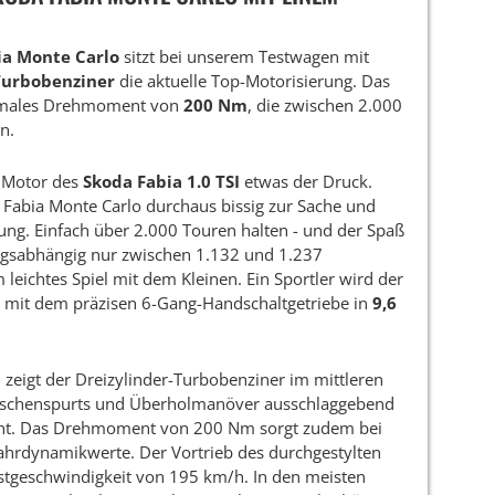
ia Monte Carlo
sitzt bei unserem Testwagen mit
-Turbobenziner
die aktuelle Top-Motorisierung. Das
males Drehmoment von
200 Nm
, die zwischen 2.000
n.
m Motor des
Skoda Fabia 1.0 TSI
etwas der Druck.
Fabia Monte Carlo durchaus bissig zur Sache und
tung. Einfach über 2.000 Touren halten - und der Spaß
ungsabhängig nur zwischen 1.132 und 1.237
leichtes Spiel mit dem Kleinen. Ein Sportler wird der
r mit dem präzisen 6-Gang-Handschaltgetriebe in
9,6
 zeigt der Dreizylinder-Turbobenziner im mittleren
wischenspurts und Überholmanöver ausschlaggebend
eicht. Das Drehmoment von 200 Nm sorgt zudem bei
ahrdynamikwerte. Der Vortrieb des durchgestylten
hstgeschwindigkeit von 195 km/h. In den meisten