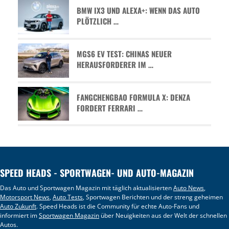
BMW IX3 UND ALEXA+: WENN DAS AUTO
PLÖTZLICH …
MGS6 EV TEST: CHINAS NEUER
HERAUSFORDERER IM …
FANGCHENGBAO FORMULA X: DENZA
FORDERT FERRARI …
SPEED HEADS - SPORTWAGEN- UND AUTO-MAGAZIN
Das Auto und Sportwagen Magazin mit täglich aktualisierten
Auto News
,
Motorsport News
,
Auto Tests
, Sportwagen Berichten und der streng geheimen
Auto Zukunft
. Speed Heads ist die Community für echte Auto-Fans und
informiert im
Sportwagen Magazin
über Neuigkeiten aus der Welt der schnellen
Autos.