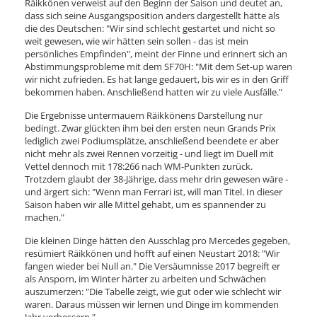
Räikkönen verweist auf den Beginn der Saison und deutet an,
dass sich seine Ausgangsposition anders dargestellt hätte als
die des Deutschen: "Wir sind schlecht gestartet und nicht so
weit gewesen, wie wir hätten sein sollen - das ist mein
persönliches Empfinden", meint der Finne und erinnert sich an
Abstimmungsprobleme mit dem SF70H: "Mit dem Set-up waren
wir nicht zufrieden. Es hat lange gedauert, bis wir es in den Griff
bekommen haben. Anschließend hatten wir zu viele Ausfälle."
Die Ergebnisse untermauern Räikkönens Darstellung nur
bedingt. Zwar glückten ihm bei den ersten neun Grands Prix
lediglich zwei Podiumsplätze, anschließend beendete er aber
nicht mehr als zwei Rennen vorzeitig - und liegt im Duell mit
Vettel dennoch mit 178:266 nach WM-Punkten zurück.
Trotzdem glaubt der 38-Jährige, dass mehr drin gewesen wäre -
und ärgert sich: "Wenn man Ferrari ist, will man Titel. In dieser
Saison haben wir alle Mittel gehabt, um es spannender zu
machen."
Die kleinen Dinge hätten den Ausschlag pro Mercedes gegeben,
resümiert Räikkönen und hofft auf einen Neustart 2018: "Wir
fangen wieder bei Null an." Die Versäumnisse 2017 begreift er
als Ansporn, im Winter härter zu arbeiten und Schwächen
auszumerzen: "Die Tabelle zeigt, wie gut oder wie schlecht wir
waren. Daraus müssen wir lernen und Dinge im kommenden