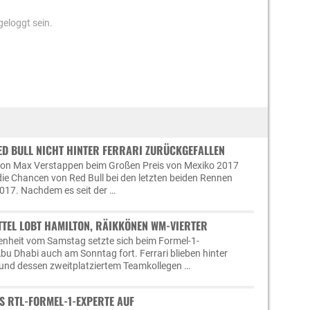
eloggt sein.
ED BULL NICHT HINTER FERRARI ZURÜCKGEFALLEN
 von Max Verstappen beim Großen Preis von Mexiko 2017
die Chancen von Red Bull bei den letzten beiden Rennen
017. Nachdem es seit der …
TTEL LOBT HAMILTON, RÄIKKÖNEN WM-VIERTER
enheit vom Samstag setzte sich beim Formel-1-
Abu Dhabi auch am Sonntag fort. Ferrari blieben hinter
s und dessen zweitplatziertem Teamkollegen …
S RTL-FORMEL-1-EXPERTE AUF