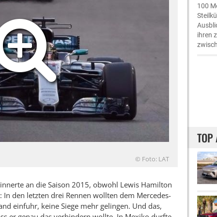
100 Me
Steilk
Ausbli
ihren 
zwisch
TOP 
© Foto: LAT
innerte an die Saison 2015, obwohl Lewis Hamilton
e: In den letzten drei Rennen wollten dem Mercedes-
and einfuhr, keine Siege mehr gelingen. Und das,
ss er genau das verhindern wollte. In Mexiko durfte