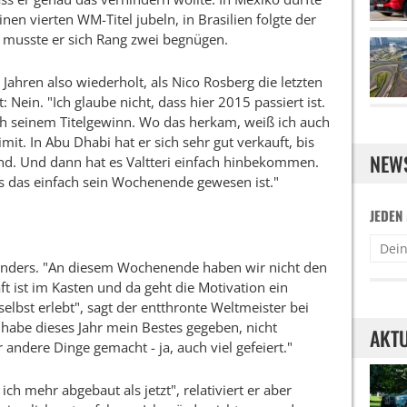
inen vierten WM-Titel jubeln, in Brasilien folgte der
i musste er sich Rang zwei begnügen.
 Jahren also wiederholt, als Nico Rosberg die letzten
Nein. "Ich glaube nicht, dass hier 2015 passiert ist.
ach seinem Titelgewinn. Wo das herkam, weiß ich auch
imit. In Abu Dhabi hat er sich sehr gut verkauft, bis
NEW
d. Und dann hat es Valtteri einfach hinbekommen.
 das einfach sein Wochenende gewesen ist."
JEDEN
n anders. "An diesem Wochenende haben wir nicht den
t ist im Kasten und da geht die Motivation ein
 selbst erlebt", sagt der entthronte Weltmeister bei
h habe dieses Jahr mein Bestes gegeben, nicht
AKTU
 andere Dinge gemacht - ja, auch viel gefeiert."
ich mehr abgebaut als jetzt", relativiert er aber