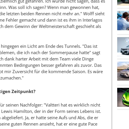
 ziemlich gut gefahren. Ich würde nicht sagen, dass es
inn. Was soll ich sagen? Wenn man gewonnen hat,
e letzten beiden Rennen nicht mehr an." Wolff sieht
eine Fehler gemacht und dann ist es ihm in Interlagos
nach dem Gewinn der Weltmeisterschaft geschieht als
i hingegen ein Licht am Ende des Tunnels. "Das ist
oblemen, die ich nach der Sommerpause hatte" sagt
ich dank harter Arbeit mit dem Team viele Dinge
timmten Bedingungen besser gefahren als zuvor. Das
ibt mir Zuversicht für die kommende Saison. Es wäre
erzumachen."
tigen Zeitpunkt?
r seinen Nachfolger: "Valtteri hat es wirklich nicht
 Lewis Hamilton, der in der Form seines Lebens ist.
 abgeliefert. Ja, er hatte seine Aufs und Abs, die er
eine guten Rennen ansieht, hat er eine gute Pace