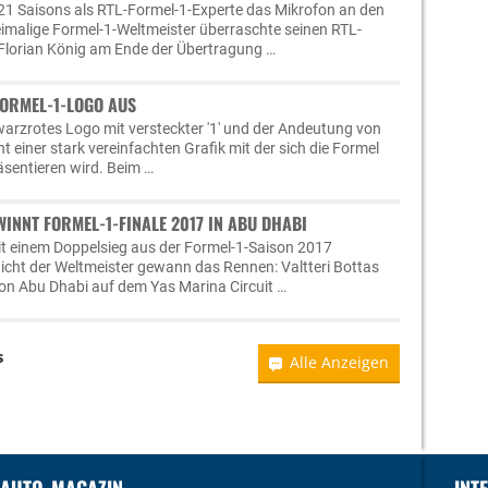
21 Saisons als RTL-Formel-1-Experte das Mikrofon an den
imalige Formel-1-Weltmeister überraschte seinen RTL-
Florian König am Ende der Übertragung …
FORMEL-1-LOGO AUS
arzrotes Logo mit versteckter '1' und der Andeutung von
 einer stark vereinfachten Grafik mit der sich die Formel
räsentieren wird. Beim …
WINNT FORMEL-1-FINALE 2017 IN ABU DHABI
it einem Doppelsieg aus der Formel-1-Saison 2017
icht der Weltmeister gewann das Rennen: Valtteri Bottas
von Abu Dhabi auf dem Yas Marina Circuit …
s
Alle Anzeigen