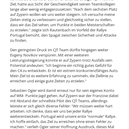
Ziel, hatte aus Sicht der Geschwindigkeit seinen Teamkollegen
lange aber wenig entgegenzusetzen: "Nach dem sechsten Platz
auf Zypern wollen wir uns weiter steigern. Ich versuche meine
Zeiten stetig zu verbessern und gleichzeitig sicher zu stellen,
dass wir das Ziel sehen, um Punkte in beiden Meisterschaften
zu erzielen." zeigte sich Rautenbach im Vorfeld der Rallye
Portugal bemüht, den Spagat zwischen Sicherheit und Attacke
zu finden.
Den geringsten Druck im CJT Team dürfte hingegen weiter
Evgeny Novikov verspüren. Mit einer weiteren
Leistungssteigerung konnte er auf Zypern trotz Ausfalls sein
Potential andeuten: "Ich beginne ein richtig gutes Gefühl für
den C4 zu entwickeln. Er ist ein extrem konkurrenzfähiges Auto.
Mein Ziel ist es weitere Erfahrung zu sammeln, die Ziellinie zu
erreichen und einige gute Zeiten zu erzielen."
Sebastien Ogier wird damit erneut nur für sein eigenes Konto
auf WM- Punkte Jagd gehen. Auf Zypern war der Franzose dabei
mit Abstand der schnellste Pilot des CJT Teams, allerdings
leistete er sich gleich diverse Fehler: "Wir müssen weiter hart
arbeiten. Ich denke, dass wir uns bei jeder Rallye
weiterentwickeln. Portugal wird unsere erste "normale" Rallye.
Ich hoffe einfach, das Ziel zu erreichen ohne einen Fehler zu
machen." verlieh Ogier seiner Hoffnung Ausdruck, dieses Mal