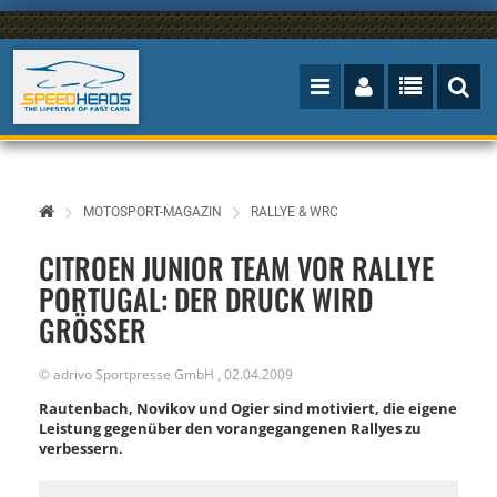
MOTOSPORT-MAGAZIN
RALLYE & WRC
CITROEN JUNIOR TEAM VOR RALLYE
PORTUGAL: DER DRUCK WIRD
GRÖSSER
©
adrivo Sportpresse GmbH
,
02.04.2009
Rautenbach, Novikov und Ogier sind motiviert, die eigene
Leistung gegenüber den vorangegangenen Rallyes zu
verbessern.