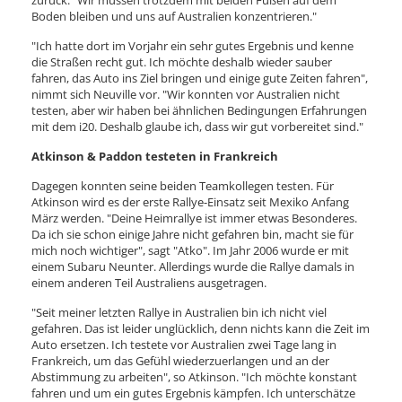
zurück. "Wir müssen trotzdem mit beiden Füßen auf dem
Boden bleiben und uns auf Australien konzentrieren."
"Ich hatte dort im Vorjahr ein sehr gutes Ergebnis und kenne
die Straßen recht gut. Ich möchte deshalb wieder sauber
fahren, das Auto ins Ziel bringen und einige gute Zeiten fahren",
nimmt sich Neuville vor. "Wir konnten vor Australien nicht
testen, aber wir haben bei ähnlichen Bedingungen Erfahrungen
mit dem i20. Deshalb glaube ich, dass wir gut vorbereitet sind."
Atkinson & Paddon testeten in Frankreich
Dagegen konnten seine beiden Teamkollegen testen. Für
Atkinson wird es der erste Rallye-Einsatz seit Mexiko Anfang
März werden. "Deine Heimrallye ist immer etwas Besonderes.
Da ich sie schon einige Jahre nicht gefahren bin, macht sie für
mich noch wichtiger", sagt "Atko". Im Jahr 2006 wurde er mit
einem Subaru Neunter. Allerdings wurde die Rallye damals in
einem anderen Teil Australiens ausgetragen.
"Seit meiner letzten Rallye in Australien bin ich nicht viel
gefahren. Das ist leider unglücklich, denn nichts kann die Zeit im
Auto ersetzen. Ich testete vor Australien zwei Tage lang in
Frankreich, um das Gefühl wiederzuerlangen und an der
Abstimmung zu arbeiten", so Atkinson. "Ich möchte konstant
fahren und um ein gutes Ergebnis kämpfen. Ich unterschätze