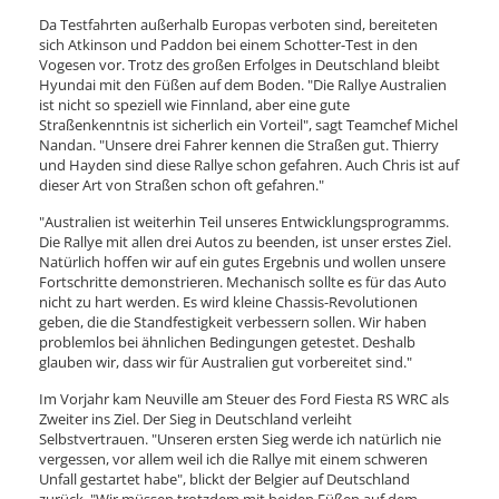
Da Testfahrten außerhalb Europas verboten sind, bereiteten
sich Atkinson und Paddon bei einem Schotter-Test in den
Vogesen vor. Trotz des großen Erfolges in Deutschland bleibt
Hyundai mit den Füßen auf dem Boden. "Die Rallye Australien
ist nicht so speziell wie Finnland, aber eine gute
Straßenkenntnis ist sicherlich ein Vorteil", sagt Teamchef Michel
Nandan. "Unsere drei Fahrer kennen die Straßen gut. Thierry
und Hayden sind diese Rallye schon gefahren. Auch Chris ist auf
dieser Art von Straßen schon oft gefahren."
"Australien ist weiterhin Teil unseres Entwicklungsprogramms.
Die Rallye mit allen drei Autos zu beenden, ist unser erstes Ziel.
Natürlich hoffen wir auf ein gutes Ergebnis und wollen unsere
Fortschritte demonstrieren. Mechanisch sollte es für das Auto
nicht zu hart werden. Es wird kleine Chassis-Revolutionen
geben, die die Standfestigkeit verbessern sollen. Wir haben
problemlos bei ähnlichen Bedingungen getestet. Deshalb
glauben wir, dass wir für Australien gut vorbereitet sind."
Im Vorjahr kam Neuville am Steuer des Ford Fiesta RS WRC als
Zweiter ins Ziel. Der Sieg in Deutschland verleiht
Selbstvertrauen. "Unseren ersten Sieg werde ich natürlich nie
vergessen, vor allem weil ich die Rallye mit einem schweren
Unfall gestartet habe", blickt der Belgier auf Deutschland