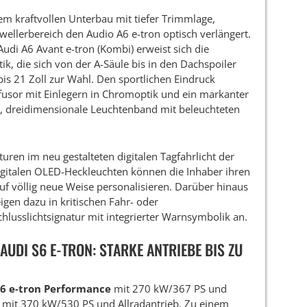
em kraftvollen Unterbau mit tiefer Trimmlage,
ellerbereich den Audio A6 e-tron optisch verlängert.
udi A6 Avant e-tron (Kombi) erweist sich die
k, die sich von der A-Säule bis in den Dachspoiler
 bis 21 Zoll zur Wahl. Den sportlichen Eindruck
fusor mit Einlegern in Chromoptik und ein markanter
, dreidimensionale Leuchtenband mit beleuchteten
turen im neu gestalteten digitalen Tagfahrlicht der
igitalen OLED-Heckleuchten können die Inhaber ihren
uf völlig neue Weise personalisieren. Darüber hinaus
gen dazu in kritischen Fahr- oder
chlusslichtsignatur mit integrierter Warnsymbolik an.
AUDI S6 E-TRON: STARKE ANTRIEBE BIS ZU
6 e-tron Performance
mit 270 kW/367 PS und
mit 370 kW/530 PS und Allradantrieb. Zu einem