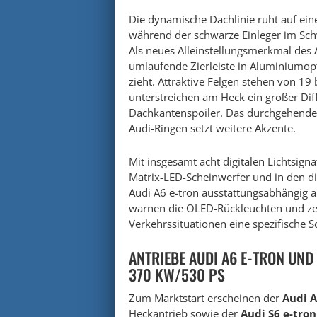
Die dynamische Dachlinie ruht auf ein
während der schwarze Einleger im Schw
Als neues Alleinstellungsmerkmal des A
umlaufende Zierleiste in Aluminiumopti
zieht. Attraktive Felgen stehen von 19
unterstreichen am Heck ein großer Dif
Dachkantenspoiler. Das durchgehende
Audi-Ringen setzt weitere Akzente.
Mit insgesamt acht digitalen Lichtsigna
Matrix-LED-Scheinwerfer und in den d
Audi A6 e-tron ausstattungsabhängig a
warnen die OLED-Rückleuchten und zei
Verkehrssituationen eine spezifische S
ANTRIEBE AUDI A6 E-TRON UND 
370 KW/530 PS
Zum Marktstart erscheinen der
Audi A
Heckantrieb sowie der
Audi S6 e-tron