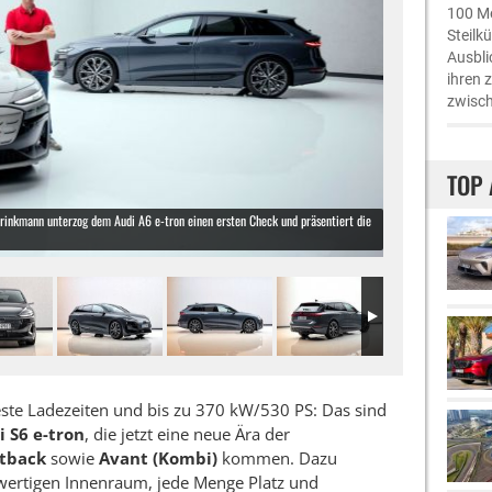
100 Me
Steilk
Ausbli
ihren 
zwisch
TOP 
 Brinkmann unterzog dem Audi A6 e-tron einen ersten Check und präsentiert die
este Ladezeiten und bis zu 370 kW/530 PS: Das sind
i S6 e-tron
, die jetzt eine neue Ära der
tback
sowie
Avant (Kombi)
kommen. Dazu
hwertigen Innenraum, jede Menge Platz und