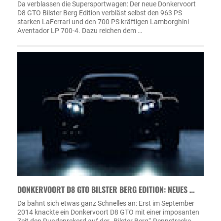
Da verblassen die Supersportwagen: Der neue Donkervoort
D8 GTO Bilster Berg Edition verbläst selbst den 963 PS
starken LaFerrari und den 700 PS kräftigen Lamborghini
Aventador LP 700-4. Dazu reichen dem …
DONKERVOORT D8 GTO BILSTER BERG EDITION: NEUES …
Da bahnt sich etwas ganz Schnelles an: Erst im September
2014 knackte ein Donkervoort D8 GTO mit einer imposanten
Zeit den Rundenrekord auf der „Bilster Berg“-Rennstrecke.