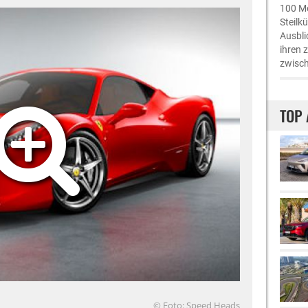
100 Me
Steilk
Ausbli
ihren 
zwisch
TOP 
© Foto: Speed Heads