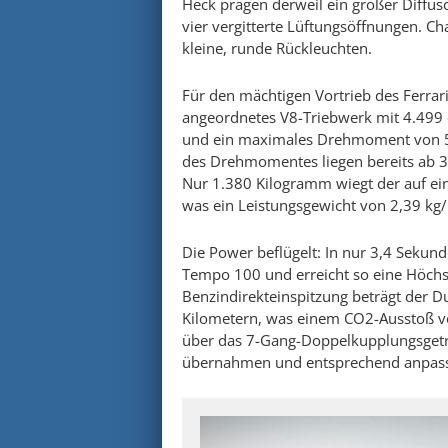
Heck prägen derweil ein großer Diffus
vier vergitterte Lüftungsöffnungen. Cha
kleine, runde Rückleuchten.
Für den mächtigen Vortrieb des Ferrari
angeordnetes V8-Triebwerk mit 4.499
und ein maximales Drehmoment von 54
des Drehmomentes liegen bereits ab 3.
Nur 1.380 Kilogramm wiegt der auf e
was ein Leistungsgewicht von 2,39 kg/
Die Power beflügelt: In nur 3,4 Sekund
Tempo 100 und erreicht so eine Höch
Benzindirekteinspitzung beträgt der D
Kilometern, was einem CO2-Ausstoß vo
über das 7-Gang-Doppelkupplungsgetri
übernahmen und entsprechend anpass