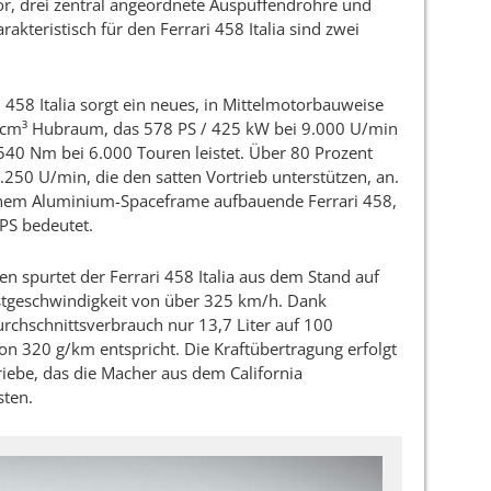
or, drei zentral angeordnete Auspuffendrohre und
rakteristisch für den Ferrari 458 Italia sind zwei
 458 Italia sorgt ein neues, in Mittelmotorbauweise
 cm³ Hubraum, das 578 PS / 425 kW bei 9.000 U/min
0 Nm bei 6.000 Touren leistet. Über 80 Prozent
250 U/min, die den satten Vortrieb unterstützen, an.
inem Aluminium-Spaceframe aufbauende Ferrari 458,
PS bedeutet.
en spurtet der Ferrari 458 Italia aus dem Stand auf
stgeschwindigkeit von über 325 km/h. Dank
urchschnittsverbrauch nur 13,7 Liter auf 100
n 320 g/km entspricht. Die Kraftübertragung erfolgt
ebe, das die Macher aus dem California
ten.