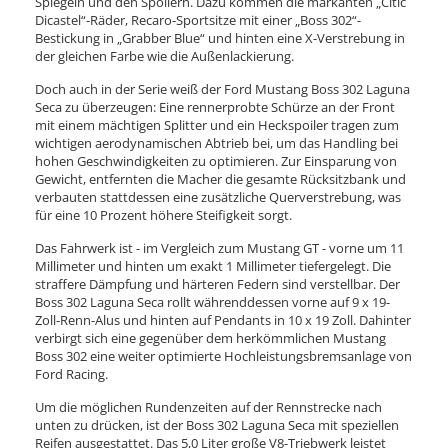
Spiegeln und den Spoilern. Dazu kommen die markanten „Citic
Dicastel“-Räder, Recaro-Sportsitze mit einer „Boss 302“-
Bestickung in „Grabber Blue“ und hinten eine X-Verstrebung in
der gleichen Farbe wie die Außenlackierung.
Doch auch in der Serie weiß der Ford Mustang Boss 302 Laguna
Seca zu überzeugen: Eine rennerprobte Schürze an der Front
mit einem mächtigen Splitter und ein Heckspoiler tragen zum
wichtigen aerodynamischen Abtrieb bei, um das Handling bei
hohen Geschwindigkeiten zu optimieren. Zur Einsparung von
Gewicht, entfernten die Macher die gesamte Rücksitzbank und
verbauten stattdessen eine zusätzliche Querverstrebung, was
für eine 10 Prozent höhere Steifigkeit sorgt.
Das Fahrwerk ist - im Vergleich zum Mustang GT - vorne um 11
Millimeter und hinten um exakt 1 Millimeter tiefergelegt. Die
straffere Dämpfung und härteren Federn sind verstellbar. Der
Boss 302 Laguna Seca rollt währenddessen vorne auf 9 x 19-
Zoll-Renn-Alus und hinten auf Pendants in 10 x 19 Zoll. Dahinter
verbirgt sich eine gegenüber dem herkömmlichen Mustang
Boss 302 eine weiter optimierte Hochleistungsbremsanlage von
Ford Racing.
Um die möglichen Rundenzeiten auf der Rennstrecke nach
unten zu drücken, ist der Boss 302 Laguna Seca mit speziellen
Reifen ausgestattet. Das 5,0 Liter große V8-Triebwerk leistet