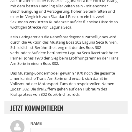
Alles in allem soll der Boss 302 Laguna Seca der Ford Mustang
mit dem besten Handling aller Zeiten sein - mit enormer
Beschleunigung und Verzögerung, hohen Seitenkräften und
einer im Vergleich zum Standard-Boss um ein bis zwei
Sekunden verkürzten Rundenzeit auf der für seine Historie so
wichtigen Strecke von Laguna Seca.
Kein Geringerer als die Rennfahrerlegende Parnelli Jones wird
durch die Auktion des Mustang Boss 302 Laguna Seca führen.
Schließlich ist Berühmtheit eng mit der des Boss 302
verbunden: Auf dem berühmten Laguna Seca Racetrack holte
Parnelli Jones 1970 den Sieg beim Eröffnungsrennen der Trans
Am-Serie in einem Boss 302.
Das Mustang-Sondermodell gewann 1970 noch die gesamte
amerikanische Trans-Am-Serie und erwarb sich damit im
Volksmund der Motorsport-Fans den respektvollen Namen
„Boss“ 302. Die drei Ziffern gehen auf den Hubraum des
Kraftprotzes von 302 Kubik-Inch zurück.
JETZT KOMMENTIEREN
NAME