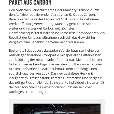
PAKET AUS CARBON
Den optischen Feinschliff erhält der Mansory Stallone durch
den Auftrieb reduzierenden Aerodynamik-Kit aus Carbon.
Bereits in der Basis des Ferrari 599 GTB Fiorano findet dieser
Werkstoff üppig Verwendung. Mansory geht einen Schritt
weiter und verwendet Carbon mit höchster
Oberflächenqualität für alle seine Karosserie-Komponenten. Als
Resultat der Umbaumaßnahmen soll sich das Gewicht im
Vergleich zum Serienbruder vehement reduzieren.
Bestandteil des ausdrucksstarken Vorderbaus stellt eine den
Abtrieb generierende Frontpartie mit speziellen Lufteinlässen
zur Belüftung der neuen Ladeluftkühler dar. Die modifizierten
Seitenschweller beruhigen derweil den Luftfluss zwischen den
Achsen und verleihen darüber hinaus dem Fahrzeug einen
sportlich-aggressiven Look. Das neu gestaltete Heck mit
integriertem Diffusor stabilisiert die Hinterachse und sorgt für
das nötige Plus an Abtrieb. Seine starke individuelle Note erhält
der Mansory Stallone insbesondere durch die seitlichen
Kotflügelverbreiterungen.