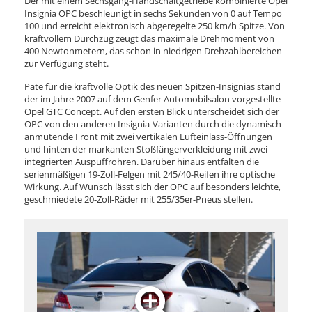
Der mit einem Sechsgang-Handschaltgetriebe kombinierte Opel
Insignia OPC beschleunigt in sechs Sekunden von 0 auf Tempo
100 und erreicht elektronisch abgeregelte 250 km/h Spitze. Von
kraftvollem Durchzug zeugt das maximale Drehmoment von
400 Newtonmetern, das schon in niedrigen Drehzahlbereichen
zur Verfügung steht.
Pate für die kraftvolle Optik des neuen Spitzen-Insignias stand
der im Jahre 2007 auf dem Genfer Automobilsalon vorgestellte
Opel GTC Concept. Auf den ersten Blick unterscheidet sich der
OPC von den anderen Insignia-Varianten durch die dynamisch
anmutende Front mit zwei vertikalen Lufteinlass-Öffnungen
und hinten der markanten Stoßfängerverkleidung mit zwei
integrierten Auspuffrohren. Darüber hinaus entfalten die
serienmäßigen 19-Zoll-Felgen mit 245/40-Reifen ihre optische
Wirkung. Auf Wunsch lässt sich der OPC auf besonders leichte,
geschmiedete 20-Zoll-Räder mit 255/35er-Pneus stellen.