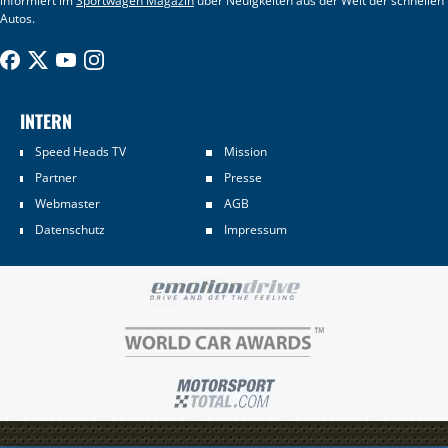
informiert im
Sportwagen Magazin
über Neuigkeiten aus der Welt der schnellen
Autos.
INTERN
Speed Heads TV
Mission
Partner
Presse
Webmaster
AGB
Datenschutz
Impressum