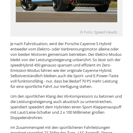
© Foto: Speed Heads
Je nach Fahrsituation, wird der Porsche Cayenne S Hybrid
entweder vom Elektro- oder Verbrennungsmotor alleine oder
von beiden Motoren gemeinsam betrieben. Der Elektro-Modus
bleibt von der Leistungssteigerung unberührt. So lässt sich der
speedHybrid 450 genauso sparsam und effizient im Zero-
Emission-Modus fahren wie der originale Cayenne Hybrid.
Selbstverständlich bleiben auch die Sport- und E-Power-Taste
voll funktionsfähig - nur, dass bei Bedarf 70 PS mehr Leistung
für eine sportliche Fahrt zur Verfügung stehen.
Um den sportlichen Klang des V6-Kompressors zu betonen und
die Leistungssteigerung auch akustisch zu unterstreichen,
spendiert speedArt dem Hybriden einen Sport-Klappenauspuff
mit Laut/Leise-Schalter und 2 x 100 Millimeter großen
Doppelendrohren.
Im Zusammenspiel mit den sportlicheren Fahrleistungen
montiert speedArt 22-Zöller des Typs „LSC-Forged“. Dieser