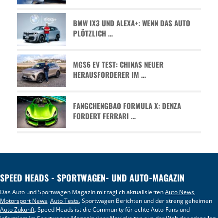
BMW IX3 UND ALEXA+: WENN DAS AUTO
PLÖTZLICH …
MGS6 EV TEST: CHINAS NEUER
HERAUSFORDERER IM …
FANGCHENGBAO FORMULA X: DENZA
FORDERT FERRARI …
SPEED HEADS - SPORTWAGEN- UND AUTO-MAGAZIN
Das Auto und Sportwagen Magazin mit täglich aktualisierten
Auto News
,
Motorsport News
,
Auto Tests
, Sportwagen Berichten und der streng geheimen
Auto Zukunft
. Speed Heads ist die Community für echte Auto-Fans und