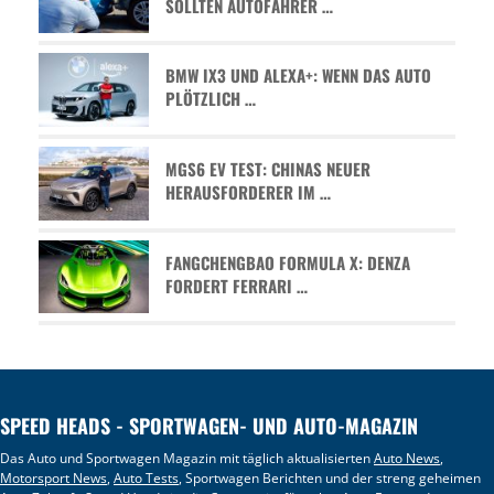
SOLLTEN AUTOFAHRER …
BMW IX3 UND ALEXA+: WENN DAS AUTO
PLÖTZLICH …
MGS6 EV TEST: CHINAS NEUER
HERAUSFORDERER IM …
FANGCHENGBAO FORMULA X: DENZA
FORDERT FERRARI …
SPEED HEADS - SPORTWAGEN- UND AUTO-MAGAZIN
Das Auto und Sportwagen Magazin mit täglich aktualisierten
Auto News
,
Motorsport News
,
Auto Tests
, Sportwagen Berichten und der streng geheimen