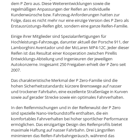
dem P Zero aus. Diese Weiterentwicklungen sowie die
regelmäßigen Anpassungen der Reifen an individuelle
Kundenwünsche bzw. Fahrzeug-Anforderungen hatten zur
Folge, dass es nicht mehr nur eine einzige Version des P Zero als
Erstausrüstungs-Reifen gibt, sondern eine ganze Reifen-Familie.
Einige ihrer Mitglieder sind Spezialanfertigungen für
Hochleistungs-Fahrzeuge, darunter aktuell der Porsche 911, der
Lamborghini Aventador und der McLaren MP4-12C. Jeder dieser
Reifen ist das Resultat einer Kooperation zwischen Pirellis
Entwicklungs-Abteilung und Ingenieuren der jeweiligen
Autokonzerne. Insgesamt 250 Freigaben erhielt der P Zero seit
2007.
Das charakteristische Merkmal der P Zero-Familie sind die
hohen Sicherheitsstandards: kürzere Bremswege auf nasser
und trockener Fahrbahn, eine exzellente Straßenlage in Kurven
sowie auf gerader Strecke sowie ein optimales Fahrverhalten.
In den Reifenmischungen und in der Reifenwulst der P Zero
sind spezielle Nano-Verbundstoffe enthalten, die ein
komfortables Fahrverhalten bei hoher sportlicher Performance
ermöglichen. Das einzigartige Design des Reifenprofils bietet
maximale Haftung auf nasser Fahrbahn. Drei Längsrillen
minimieren das Reifen-Fahrbahngeräusch, während das