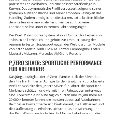
präziseres Lenkverhalten und eine bessere Straßenlage in
Kurven. Das asymmetrische Profil verbessert aufgrund seiner
größeren Aufstandsfläche und seiner erhöhten Festigkeit das
Handling. Zudem ermöglichen die starken, extra breiten Blöcke
dem Reifen eine maximale Performance auf trockener
Fahrbahn, selbst unter extremen Fahrbedingungen.
Der Pirelli P Zero Corsa System ist in 23 Größen für Felgen von
18 bis 20 Zoll erhältlich und gehört zur Erstausrüstung der
renommiertesten Supersportwagen der Welt, darunter Modelle
von Aston Martin, Audi, BMW M, Ferrari, Lamborghini, Lotus,
Maserati, McLaren, Mercedes-AMG und Porsche.
P ZERO SILVER: SPORTLICHE PERFORMANCE
FÜR VIELFAHRER
Das jüngste Mitglied der „P Zero“-Familie stellt der Silver dar,
den Pirelli in limitierter Auflage für den Ersatzmarkt produzierte.
Pirelli entwickelte den „P Zero Silver“ für Fahrer, die sportliche
Merkmale schätzen und viel mit ihren Fahrzeugen unterwegs
sind. Konkret: die ihr Auto täglich nutzen und im Jahr mehr als
20.000 Kilometer fahren, die meisten davon auf Autobahnen.
Beim Silver konzentrierte sich Pirelli darauf, die Haltbarkeit und
die Laufleistung zu erhöhen. Die Struktur, die Mischung und
das Profil-Design veränderten die Macher behutsam, um die