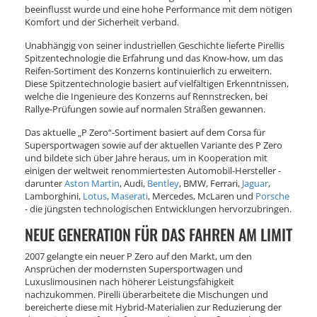
beeinflusst wurde und eine hohe Performance mit dem nötigen
Komfort und der Sicherheit verband.
Unabhängig von seiner industriellen Geschichte lieferte Pirellis
Spitzentechnologie die Erfahrung und das Know-how, um das
Reifen-Sortiment des Konzerns kontinuierlich zu erweitern.
Diese Spitzentechnologie basiert auf vielfältigen Erkenntnissen,
welche die Ingenieure des Konzerns auf Rennstrecken, bei
Rallye-Prüfungen sowie auf normalen Straßen gewannen.
Das aktuelle „P Zero“-Sortiment basiert auf dem Corsa für
Supersportwagen sowie auf der aktuellen Variante des P Zero
und bildete sich über Jahre heraus, um in Kooperation mit
einigen der weltweit renommiertesten Automobil-Hersteller -
darunter
Aston Martin
, Audi,
Bentley
, BMW, Ferrari,
Jaguar
,
Lamborghini,
Lotus
,
Maserati
, Mercedes, McLaren und
Porsche
- die jüngsten technologischen Entwicklungen hervorzubringen.
NEUE GENERATION FÜR DAS FAHREN AM LIMIT
2007 gelangte ein neuer P Zero auf den Markt, um den
Ansprüchen der modernsten Supersportwagen und
Luxuslimousinen nach höherer Leistungsfähigkeit
nachzukommen. Pirelli überarbeitete die Mischungen und
bereicherte diese mit Hybrid-Materialien zur Reduzierung der