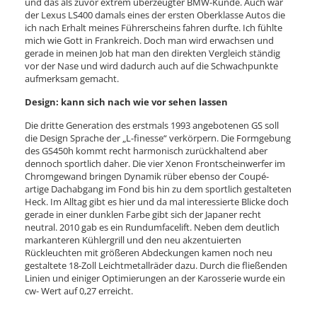
und das als zuvor extrem überzeugter BMW-Kunde. Auch war
der Lexus LS400 damals eines der ersten Oberklasse Autos die
ich nach Erhalt meines Führerscheins fahren durfte. Ich fühlte
mich wie Gott in Frankreich. Doch man wird erwachsen und
gerade in meinen Job hat man den direkten Vergleich ständig
vor der Nase und wird dadurch auch auf die Schwachpunkte
aufmerksam gemacht.
Design: kann sich nach wie vor sehen lassen
Die dritte Generation des erstmals 1993 angebotenen GS soll
die Design Sprache der „L-finesse“ verkörpern. Die Formgebung
des GS450h kommt recht harmonisch zurückhaltend aber
dennoch sportlich daher. Die vier Xenon Frontscheinwerfer im
Chromgewand bringen Dynamik rüber ebenso der Coupé-
artige Dachabgang im Fond bis hin zu dem sportlich gestalteten
Heck. Im Alltag gibt es hier und da mal interessierte Blicke doch
gerade in einer dunklen Farbe gibt sich der Japaner recht
neutral. 2010 gab es ein Rundumfacelift. Neben dem deutlich
markanteren Kühlergrill und den neu akzentuierten
Rückleuchten mit größeren Abdeckungen kamen noch neu
gestaltete 18-Zoll Leichtmetallräder dazu. Durch die fließenden
Linien und einiger Optimierungen an der Karosserie wurde ein
cw- Wert auf 0,27 erreicht.