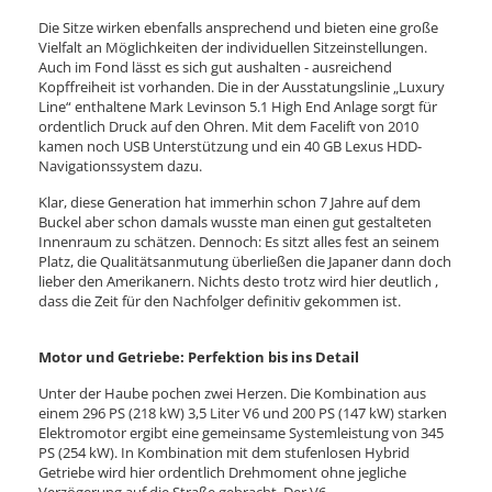
Die Sitze wirken ebenfalls ansprechend und bieten eine große
Vielfalt an Möglichkeiten der individuellen Sitzeinstellungen.
Auch im Fond lässt es sich gut aushalten - ausreichend
Kopffreiheit ist vorhanden. Die in der Ausstatungslinie „Luxury
Line“ enthaltene Mark Levinson 5.1 High End Anlage sorgt für
ordentlich Druck auf den Ohren. Mit dem Facelift von 2010
kamen noch USB Unterstützung und ein 40 GB Lexus HDD-
Navigationssystem dazu.
Klar, diese Generation hat immerhin schon 7 Jahre auf dem
Buckel aber schon damals wusste man einen gut gestalteten
Innenraum zu schätzen. Dennoch: Es sitzt alles fest an seinem
Platz, die Qualitätsanmutung überließen die Japaner dann doch
lieber den Amerikanern. Nichts desto trotz wird hier deutlich ,
dass die Zeit für den Nachfolger definitiv gekommen ist.
Motor und Getriebe: Perfektion bis ins Detail
Unter der Haube pochen zwei Herzen. Die Kombination aus
einem 296 PS (218 kW) 3,5 Liter V6 und 200 PS (147 kW) starken
Elektromotor ergibt eine gemeinsame Systemleistung von 345
PS (254 kW). In Kombination mit dem stufenlosen Hybrid
Getriebe wird hier ordentlich Drehmoment ohne jegliche