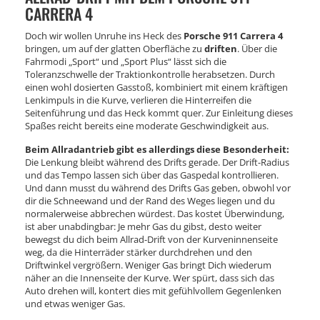
ARRERA 4
Doch wir wollen Unruhe ins Heck des
Porsche 911 Carrera 4
bringen, um auf der glatten Oberfläche zu
driften
. Über die
Fahrmodi „Sport“ und „Sport Plus“ lässt sich die
Toleranzschwelle der Traktionkontrolle herabsetzen. Durch
einen wohl dosierten Gasstoß, kombiniert mit einem kräftigen
Lenkimpuls in die Kurve, verlieren die Hinterreifen die
Seitenführung und das Heck kommt quer. Zur Einleitung dieses
Spaßes reicht bereits eine moderate Geschwindigkeit aus.
Beim Allradantrieb gibt es allerdings diese Besonderheit:
Die Lenkung bleibt während des Drifts gerade. Der Drift-Radius
und das Tempo lassen sich über das Gaspedal kontrollieren.
Und dann musst du während des Drifts Gas geben, obwohl vor
dir die Schneewand und der Rand des Weges liegen und du
normalerweise abbrechen würdest. Das kostet Überwindung,
ist aber unabdingbar: Je mehr Gas du gibst, desto weiter
bewegst du dich beim Allrad-Drift von der Kurveninnenseite
weg, da die Hinterräder stärker durchdrehen und den
Driftwinkel vergrößern. Weniger Gas bringt Dich wiederum
näher an die Innenseite der Kurve. Wer spürt, dass sich das
Auto drehen will, kontert dies mit gefühlvollem Gegenlenken
und etwas weniger Gas.