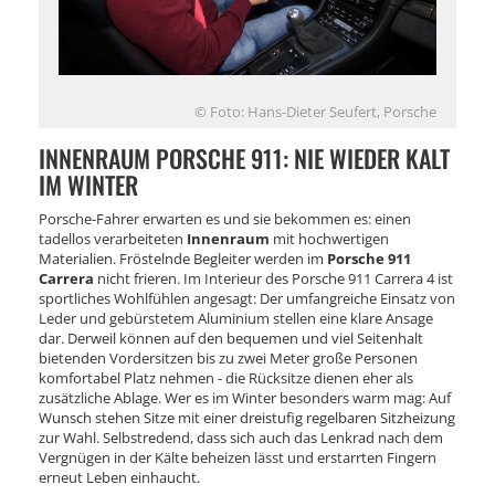
© Foto: Hans-Dieter Seufert, Porsche
INNENRAUM PORSCHE 911: NIE WIEDER KALT
IM WINTER
Porsche-Fahrer erwarten es und sie bekommen es: einen
tadellos verarbeiteten
Innenraum
mit hochwertigen
Materialien. Fröstelnde Begleiter werden im
Porsche 911
Carrera
nicht frieren. Im Interieur des Porsche 911 Carrera 4 ist
sportliches Wohlfühlen angesagt: Der umfangreiche Einsatz von
Leder und gebürstetem Aluminium stellen eine klare Ansage
dar. Derweil können auf den bequemen und viel Seitenhalt
bietenden Vordersitzen bis zu zwei Meter große Personen
komfortabel Platz nehmen - die Rücksitze dienen eher als
zusätzliche Ablage. Wer es im Winter besonders warm mag: Auf
Wunsch stehen Sitze mit einer dreistufig regelbaren Sitzheizung
zur Wahl. Selbstredend, dass sich auch das Lenkrad nach dem
Vergnügen in der Kälte beheizen lässt und erstarrten Fingern
erneut Leben einhaucht.