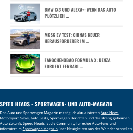
BMW IX3 UND ALEXA+: WENN DAS AUTO
PLÖTZLICH …
MGS6 EV TEST: CHINAS NEUER
HERAUSFORDERER IM …
FANGCHENGBAO FORMULA X: DENZA
FORDERT FERRARI …
SPEED HEADS - SPORTWAGEN- UND AUTO-MAGAZIN
Das Auto und Sportwagen Magazin mit täglich aktualisierten
Auto News
,
Motorsport News
,
Auto Tests
, Sportwagen Berichten und der streng geheimen
Auto Zukunft
. Speed Heads ist die Community für echte Auto-Fans und
informiert im
Sportwagen Magazin
über Neuigkeiten aus der Welt der schnellen