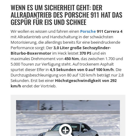
WENN ES UM SICHERHEIT GEHT: DER
ALLRADANTRIEB DES PORSCHE 911 HAT DAS
GESPÜR FÜR EIS UND SCHNEE
Wir wollen es wissen und fahren einen
Porsche
911 Carrera 4
mit Allradantrieb und Handschaltung in der schwächsten
Motorisierung, die allerdings bereits für eine beeindruckende
Performance sorgt: Der
3,0 Liter große Sechszylinder-
Biturbo-Boxermotor
im Heck leistet
370 PS
und ein
maximales Drehmoment von
450 Nm
, das zwischen 1.700 und
5.000 Touren zur Verfügung steht. Auf trockenem Asphalt
spurtet dieser Elfer in
4,5 Sekunden von 0 auf 100 km/h
. Die
Durchzugsbeschleunigung von 80 auf 120 km/h beträgt nur 2,8
Sekunden. Erst bei einer
Höchstgeschwindigkeit von 292
km/h
endet der Vortrieb.