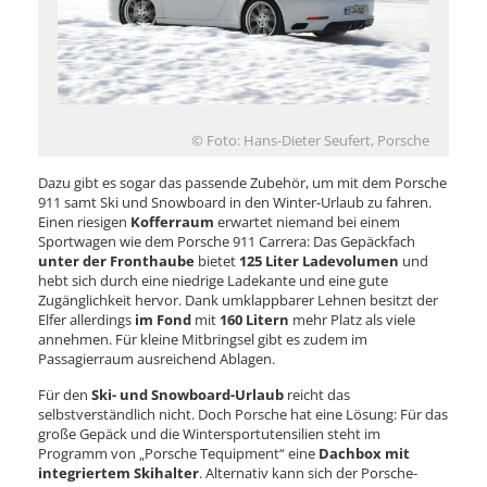
© Foto: Hans-Dieter Seufert, Porsche
Dazu gibt es sogar das passende Zubehör, um mit dem Porsche
911 samt Ski und Snowboard in den Winter-Urlaub zu fahren.
Einen riesigen
Kofferraum
erwartet niemand bei einem
Sportwagen wie dem Porsche 911 Carrera: Das Gepäckfach
unter der Fronthaube
bietet
125 Liter Ladevolumen
und
hebt sich durch eine niedrige Ladekante und eine gute
Zugänglichkeit hervor. Dank umklappbarer Lehnen besitzt der
Elfer allerdings
im Fond
mit
160 Litern
mehr Platz als viele
annehmen. Für kleine Mitbringsel gibt es zudem im
Passagierraum ausreichend Ablagen.
Für den
Ski- und Snowboard-Urlaub
reicht das
selbstverständlich nicht. Doch Porsche hat eine Lösung: Für das
große Gepäck und die Wintersportutensilien steht im
Programm von „Porsche Tequipment“ eine
Dachbox mit
integriertem Skihalter
. Alternativ kann sich der Porsche-