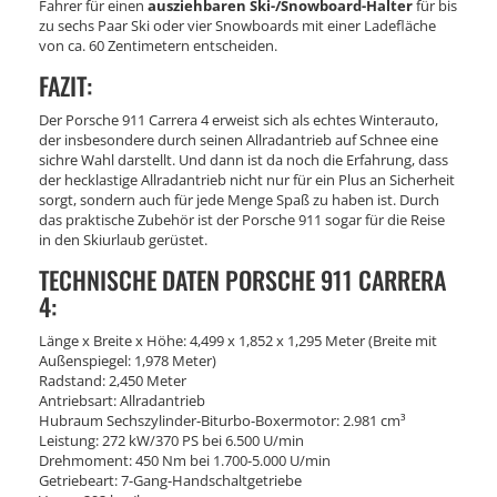
Fahrer für einen
ausziehbaren Ski-/Snowboard-Halter
für bis
zu sechs Paar Ski oder vier Snowboards mit einer Ladefläche
von ca. 60 Zentimetern entscheiden.
FAZIT:
Der Porsche 911 Carrera 4 erweist sich als echtes Winterauto,
der insbesondere durch seinen Allradantrieb auf Schnee eine
sichre Wahl darstellt. Und dann ist da noch die Erfahrung, dass
der hecklastige Allradantrieb nicht nur für ein Plus an Sicherheit
sorgt, sondern auch für jede Menge Spaß zu haben ist. Durch
das praktische Zubehör ist der Porsche 911 sogar für die Reise
in den Skiurlaub gerüstet.
TECHNISCHE DATEN PORSCHE 911 CARRERA
4:
Länge x Breite x Höhe: 4,499 x 1,852 x 1,295 Meter (Breite mit
Außenspiegel: 1,978 Meter)
Radstand: 2,450 Meter
Antriebsart: Allradantrieb
Hubraum Sechszylinder-Biturbo-Boxermotor: 2.981 cm³
Leistung: 272 kW/370 PS bei 6.500 U/min
Drehmoment: 450 Nm bei 1.700-5.000 U/min
Getriebeart: 7-Gang-Handschaltgetriebe