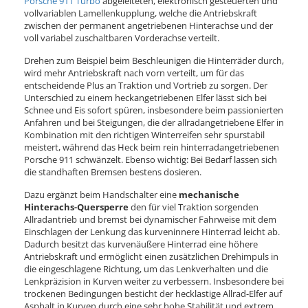
Porsche 911 Turbo
abgeleiteten, elektronisch gesteuerten und
vollvariablen Lamellenkupplung, welche die Antriebskraft
zwischen der permanent angetriebenen Hinterachse und der
voll variabel zuschaltbaren Vorderachse verteilt.
Drehen zum Beispiel beim Beschleunigen die Hinterräder durch,
wird mehr Antriebskraft nach vorn verteilt, um für das
entscheidende Plus an Traktion und Vortrieb zu sorgen. Der
Unterschied zu einem heckangetriebenen Elfer lässt sich bei
Schnee und Eis sofort spüren, insbesondere beim passionierten
Anfahren und bei Steigungen, die der allradangetriebene Elfer in
Kombination mit den richtigen Winterreifen sehr spurstabil
meistert, während das Heck beim rein hinterradangetriebenen
Porsche 911 schwänzelt. Ebenso wichtig: Bei Bedarf lassen sich
die standhaften Bremsen bestens dosieren.
Dazu ergänzt beim Handschalter eine
mechanische
Hinterachs-Quersperre
den für viel Traktion sorgenden
Allradantrieb und bremst bei dynamischer Fahrweise mit dem
Einschlagen der Lenkung das kurveninnere Hinterrad leicht ab.
Dadurch besitzt das kurvenäußere Hinterrad eine höhere
Antriebskraft und ermöglicht einen zusätzlichen Drehimpuls in
die eingeschlagene Richtung, um das Lenkverhalten und die
Lenkpräzision in Kurven weiter zu verbessern. Insbesondere bei
trockenen Bedingungen besticht der hecklastige Allrad-Elfer auf
Asphalt in Kurven durch eine sehr hohe Stabilität und extrem