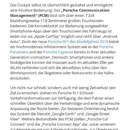
Das Cockpit selbst ist übersichtlich gestaltet und ermöglicht
eine intuitive Bedienung. Das
„Porsche Communication
Management“ (PCM)
lässt sich über einen 7 Zoll
beziehungsweise 17,8 Zentimeter großen Touchscreen
bedienen. Die Konnektivität zur Bedienung ausgewählter
Smartphone-Apps über den Touchscreen des Fahrzeugs ist
leider nur via „Apple CarPlay“ möglich und nicht über „Android
Auto“. Doch der neue
Porsche 911 des Modelljahres 2019
bietet
ein hochmodernes Infotainment-System wie es der
Porsche
Panamera
und der
Porsche Cayenne
bereits in ihrer aktuellen
Generation vormachen. Dennoch: Smartphones und andere
Mobilgeräte können die Insassen auch im aktuellen Elfer per
WLAN verbinden und sich die aktuellsten Infos über den
Wintersportort, die Skigebiete oder Restaurants in der Nähe
einzuholen.
Um nicht nur schnell, sondern auch mit wenig Zeitverlust sein
Ziel zu erreichen, stehen im Porsche 911 Echtzeit-
Verkehrsinformationen zur Verfügung, die dem Fahrer einen
schnellen Überblick über die Verkehrslage und eine dynamische
Anpassung der Route bieten. Zur besseren Orientierung besitzt
das System die Dienste „Google Earth“ und „Google Street
View“. Weitere Bestandteile des PCM stellen „Porsche Car
Connect“ und die „Porsche Connect App“ dar, unter anderem
zur Fernsteuerung von Fahrzeug-Funktionen, zur Übertragung