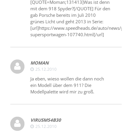
[QUOTE=Moman;131413]Was ist denn
mit dem 918 Spyder?[/QUOTE] Für den
gab Porsche bereits im Juli 2010
grünes Licht und geht 2013 in Serie:
[url]https://www.speedheads.de/auto/news/porsc
supersportwagen-107740.html[/url]
MOMAN
25.12.2010
Ja eben, wieso wollen die dann noch
ein Modell über dem 911? Die
Modellpalette wird mir zu groß.
VIRUSM54B30
25.12.2010