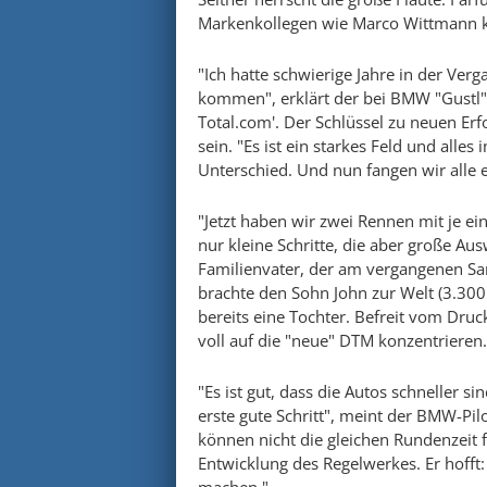
Markenkollegen wie Marco Wittmann 
"Ich hatte schwierige Jahre in der Verga
kommen", erklärt der bei BMW "Gustl"
Total.com'. Der Schlüssel zu neuen Er
sein. "Es ist ein starkes Feld und alle
Unterschied. Und nun fangen wir alle e
"Jetzt haben wir zwei Rennen mit je e
nur kleine Schritte, die aber große A
Familienvater, der am vergangenen Sam
brachte den Sohn John zur Welt (3.30
bereits eine Tochter. Befreit vom Dru
voll auf die "neue" DTM konzentrieren.
"Es ist gut, dass die Autos schneller si
erste gute Schritt", meint der BMW-Pil
können nicht die gleichen Rundenzeit f
Entwicklung des Regelwerkes. Er hofft