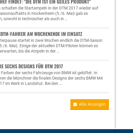
F FINDET: "DIE DTM IST EIN GEILES PRODUKT"
 schalten die Startampeln in der DTM 2017 wieder auf
Saisonauftakts in Hockenheim (5./6. Mai) gab es
, sowohl in technischer als auch in …
 DTM-FAHRER AM WOCHENENDE IM EINSATZ
terpause startet in zwei Wochen endlich die DTM-Saison
./6. Mai). Einige der aktuellen DTM-Piloten können es
rwarten, bis die Ampeln in der …
IE SECHS DESIGNS FÜR DTM 2017
Farben der sechs Fahrzeuge von BMW ist gelüftet. In
eren die Münchner die finalen Designs der sechs BMW M4
17 im Werk in Landshut. Bei den …
Alle Anzeigen