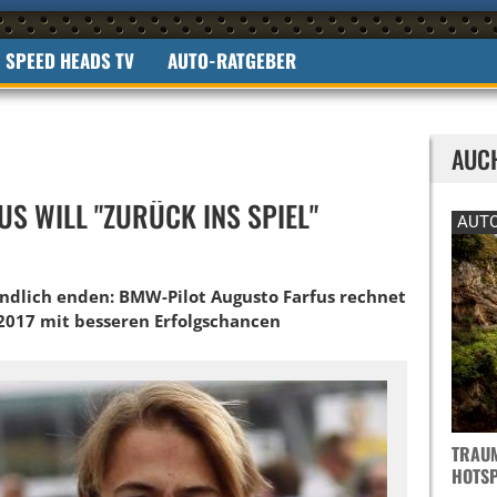
SPEED HEADS TV
AUTO-RATGEBER
AUC
S WILL "ZURÜCK INS SPIEL"
AUTO
 endlich enden: BMW-Pilot Augusto Farfus rechnet
017 mit besseren Erfolgschancen
TRAUM
OTSPO