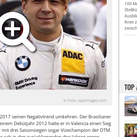
100 Me
Steilk
Ausbli
ihren 
zwisch
TOP 
© Foto: xpbimages.com
 2017 seinen Negativtrend umkehren. Der Brasilianer
einem Debütjahr 2012 hatte er in Valencia einen Sieg
r mit drei Saisonsiegen sogar Vizechampion der DTM.
fus sah in den zurückliegenden drei Jahren gegen