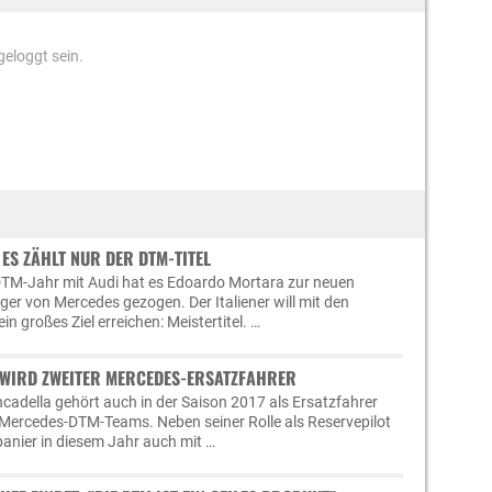
eloggt sein.
ES ZÄHLT NUR DER DTM-TITEL
TM-Jahr mit Audi hat es Edoardo Mortara zur neuen
ger von Mercedes gezogen. Der Italiener will mit den
in großes Ziel erreichen: Meistertitel. …
 WIRD ZWEITER MERCEDES-ERSATZFAHRER
ncadella gehört auch in der Saison 2017 als Ersatzfahrer
Mercedes-DTM-Teams. Neben seiner Rolle als Reservepilot
panier in diesem Jahr auch mit …