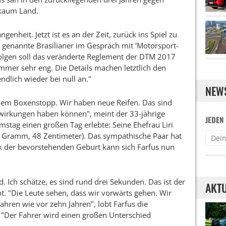
kaum Land.
ngenheit. Jetzt ist es an der Zeit, zurück ins Spiel zu
 genannte Brasilianer im Gespräch mit 'Motorsport-
folgen soll das veränderte Reglement der DTM 2017
s immer sehr eng. Die Details machen letztlich den
ndlich wieder bei null an."
NEW
inem Boxenstopp. Wir haben neue Reifen. Das sind
uswirkungen haben können", meint der 33-jährige
JEDEN
stag einen großen Tag erlebte: Seine Ehefrau Liri
0 Gramm, 48 Zentimeter). Das sympathische Paar hat
ck der bevorstehenden Geburt kann sich Farfus nun
nd. Ich schätze, es sind rund drei Sekunden. Das ist der
AKTU
ot. "Die Leute sehen, dass wir vorwärts gehen. Wir
ahren wie vor zehn Jahren", lobt Farfus die
: "Der Fahrer wird einen großen Unterschied