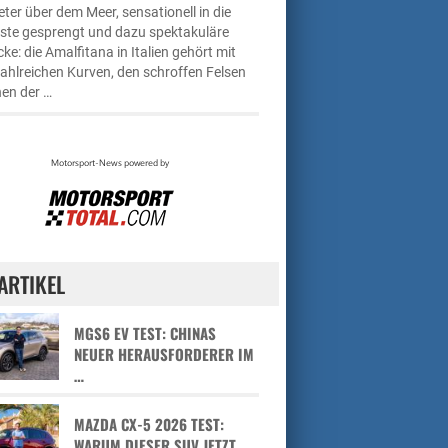
ter über dem Meer, sensationell in die
üste gesprengt und dazu spektakuläre
cke: die Amalfitana in Italien gehört mit
zahlreichen Kurven, den schroffen Felsen
en der …
ARTIKEL
MGS6 EV TEST: CHINAS
NEUER HERAUSFORDERER IM
…
MAZDA CX-5 2026 TEST:
WARUM DIESER SUV JETZT …