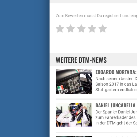
Zum Bewerten musst Du registriert und eing
WEITERE DTM-NEWS
EDOARDO MORTARA: 
Nach seinem besten D
Saison 2017 in das La
Stuttgartern endlich se
DANIEL JUNCADELLA
Der Spanier Daniel Ju
zum Fahrerkader des 
in der DTM geht der S