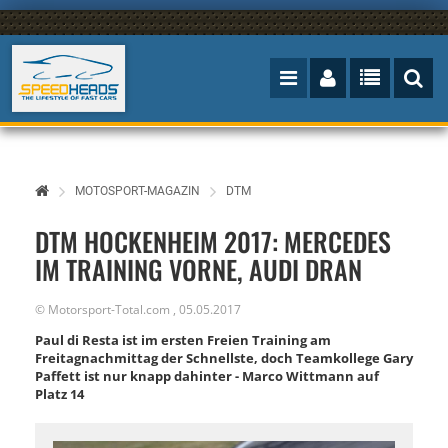
MOTOSPORT-MAGAZIN
DTM
DTM HOCKENHEIM 2017: MERCEDES
IM TRAINING VORNE, AUDI DRAN
©
Motorsport-Total.com
,
05.05.2017
Paul di Resta ist im ersten Freien Training am
Freitagnachmittag der Schnellste, doch Teamkollege Gary
Paffett ist nur knapp dahinter - Marco Wittmann auf
Platz 14