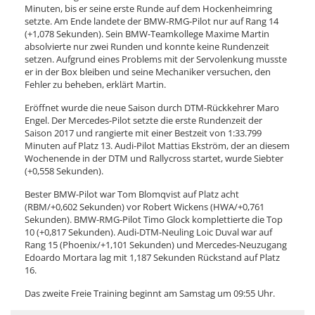
Minuten, bis er seine erste Runde auf dem Hockenheimring
setzte. Am Ende landete der BMW-RMG-Pilot nur auf Rang 14
(+1,078 Sekunden). Sein BMW-Teamkollege Maxime Martin
absolvierte nur zwei Runden und konnte keine Rundenzeit
setzen. Aufgrund eines Problems mit der Servolenkung musste
er in der Box bleiben und seine Mechaniker versuchen, den
Fehler zu beheben, erklärt Martin.
Eröffnet wurde die neue Saison durch DTM-Rückkehrer Maro
Engel. Der Mercedes-Pilot setzte die erste Rundenzeit der
Saison 2017 und rangierte mit einer Bestzeit von 1:33.799
Minuten auf Platz 13. Audi-Pilot Mattias Ekström, der an diesem
Wochenende in der DTM und Rallycross startet, wurde Siebter
(+0,558 Sekunden).
Bester BMW-Pilot war Tom Blomqvist auf Platz acht
(RBM/+0,602 Sekunden) vor Robert Wickens (HWA/+0,761
Sekunden). BMW-RMG-Pilot Timo Glock komplettierte die Top
10 (+0,817 Sekunden). Audi-DTM-Neuling Loic Duval war auf
Rang 15 (Phoenix/+1,101 Sekunden) und Mercedes-Neuzugang
Edoardo Mortara lag mit 1,187 Sekunden Rückstand auf Platz
16.
Das zweite Freie Training beginnt am Samstag um 09:55 Uhr.