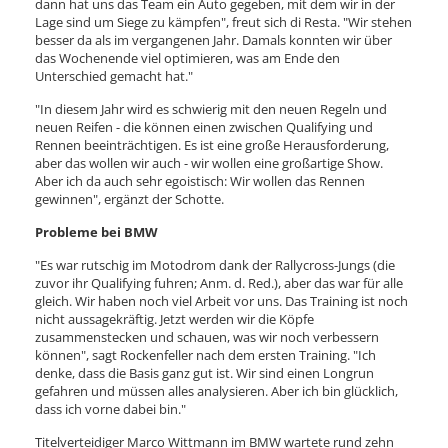
dann hat uns das Team ein Auto gegeben, mit dem wir in der
Lage sind um Siege zu kämpfen", freut sich di Resta. "Wir stehen
besser da als im vergangenen Jahr. Damals konnten wir über
das Wochenende viel optimieren, was am Ende den
Unterschied gemacht hat."
"In diesem Jahr wird es schwierig mit den neuen Regeln und
neuen Reifen - die können einen zwischen Qualifying und
Rennen beeinträchtigen. Es ist eine große Herausforderung,
aber das wollen wir auch - wir wollen eine großartige Show.
Aber ich da auch sehr egoistisch: Wir wollen das Rennen
gewinnen", ergänzt der Schotte.
Probleme bei BMW
"Es war rutschig im Motodrom dank der Rallycross-Jungs (die
zuvor ihr Qualifying fuhren; Anm. d. Red.), aber das war für alle
gleich. Wir haben noch viel Arbeit vor uns. Das Training ist noch
nicht aussagekräftig. Jetzt werden wir die Köpfe
zusammenstecken und schauen, was wir noch verbessern
können", sagt Rockenfeller nach dem ersten Training. "Ich
denke, dass die Basis ganz gut ist. Wir sind einen Longrun
gefahren und müssen alles analysieren. Aber ich bin glücklich,
dass ich vorne dabei bin."
Titelverteidiger Marco Wittmann im BMW wartete rund zehn