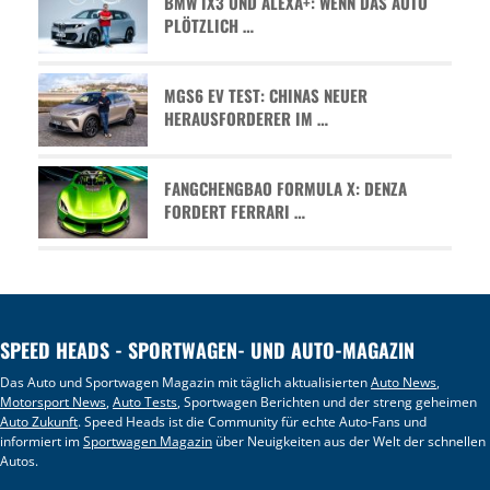
BMW IX3 UND ALEXA+: WENN DAS AUTO
PLÖTZLICH …
MGS6 EV TEST: CHINAS NEUER
HERAUSFORDERER IM …
FANGCHENGBAO FORMULA X: DENZA
FORDERT FERRARI …
SPEED HEADS - SPORTWAGEN- UND AUTO-MAGAZIN
Das Auto und Sportwagen Magazin mit täglich aktualisierten
Auto News
,
Motorsport News
,
Auto Tests
, Sportwagen Berichten und der streng geheimen
Auto Zukunft
. Speed Heads ist die Community für echte Auto-Fans und
informiert im
Sportwagen Magazin
über Neuigkeiten aus der Welt der schnellen
Autos.