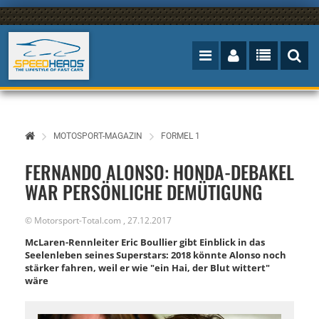
MOTOSPORT-MAGAZIN
FORMEL 1
FERNANDO ALONSO: HONDA-DEBAKEL
WAR PERSÖNLICHE DEMÜTIGUNG
©
Motorsport-Total.com
,
27.12.2017
McLaren-Rennleiter Eric Boullier gibt Einblick in das
Seelenleben seines Superstars: 2018 könnte Alonso noch
stärker fahren, weil er wie "ein Hai, der Blut wittert"
wäre