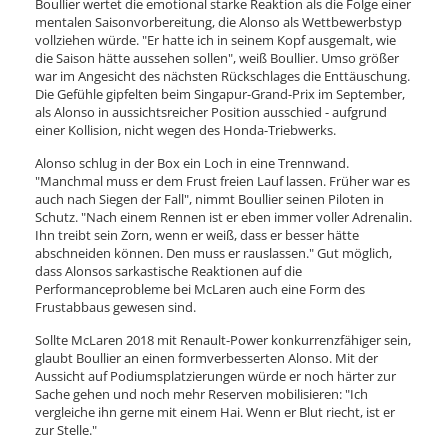
Boullier wertet die emotional starke Reaktion als die Folge einer
mentalen Saisonvorbereitung, die Alonso als Wettbewerbstyp
vollziehen würde. "Er hatte ich in seinem Kopf ausgemalt, wie
die Saison hätte aussehen sollen", weiß Boullier. Umso größer
war im Angesicht des nächsten Rückschlages die Enttäuschung.
Die Gefühle gipfelten beim Singapur-Grand-Prix im September,
als Alonso in aussichtsreicher Position ausschied - aufgrund
einer Kollision, nicht wegen des Honda-Triebwerks.
Alonso schlug in der Box ein Loch in eine Trennwand.
"Manchmal muss er dem Frust freien Lauf lassen. Früher war es
auch nach Siegen der Fall", nimmt Boullier seinen Piloten in
Schutz. "Nach einem Rennen ist er eben immer voller Adrenalin.
Ihn treibt sein Zorn, wenn er weiß, dass er besser hätte
abschneiden können. Den muss er rauslassen." Gut möglich,
dass Alonsos sarkastische Reaktionen auf die
Performanceprobleme bei McLaren auch eine Form des
Frustabbaus gewesen sind.
Sollte McLaren 2018 mit Renault-Power konkurrenzfähiger sein,
glaubt Boullier an einen formverbesserten Alonso. Mit der
Aussicht auf Podiumsplatzierungen würde er noch härter zur
Sache gehen und noch mehr Reserven mobilisieren: "Ich
vergleiche ihn gerne mit einem Hai. Wenn er Blut riecht, ist er
zur Stelle."