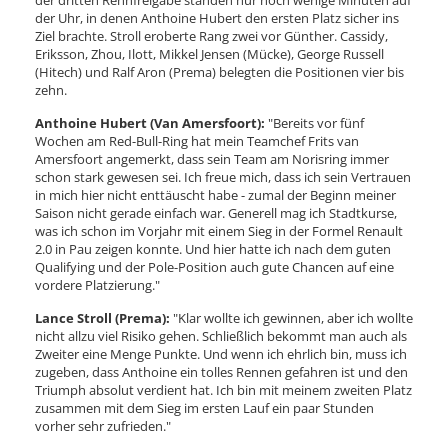
der dritten Rennfreigabe standen nur noch wenige Minuten auf
der Uhr, in denen Anthoine Hubert den ersten Platz sicher ins
Ziel brachte. Stroll eroberte Rang zwei vor Günther. Cassidy,
Eriksson, Zhou, Ilott, Mikkel Jensen (Mücke), George Russell
(Hitech) und Ralf Aron (Prema) belegten die Positionen vier bis
zehn.
Anthoine Hubert (Van Amersfoort):
"Bereits vor fünf
Wochen am Red-Bull-Ring hat mein Teamchef Frits van
Amersfoort angemerkt, dass sein Team am Norisring immer
schon stark gewesen sei. Ich freue mich, dass ich sein Vertrauen
in mich hier nicht enttäuscht habe - zumal der Beginn meiner
Saison nicht gerade einfach war. Generell mag ich Stadtkurse,
was ich schon im Vorjahr mit einem Sieg in der Formel Renault
2.0 in Pau zeigen konnte. Und hier hatte ich nach dem guten
Qualifying und der Pole-Position auch gute Chancen auf eine
vordere Platzierung."
Lance Stroll (Prema):
"Klar wollte ich gewinnen, aber ich wollte
nicht allzu viel Risiko gehen. Schließlich bekommt man auch als
Zweiter eine Menge Punkte. Und wenn ich ehrlich bin, muss ich
zugeben, dass Anthoine ein tolles Rennen gefahren ist und den
Triumph absolut verdient hat. Ich bin mit meinem zweiten Platz
zusammen mit dem Sieg im ersten Lauf ein paar Stunden
vorher sehr zufrieden."