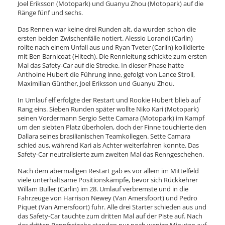
Joel Eriksson (Motopark) und Guanyu Zhou (Motopark) auf die
Ränge fünf und sechs.
Das Rennen war keine drei Runden alt, da wurden schon die
ersten beiden Zwischenfälle notiert. Alessio Lorandi (Carlin)
rollte nach einem Unfall aus und Ryan Tveter (Carlin) kollidierte
mit Ben Barnicoat (Hitech). Die Rennleitung schickte zum ersten
Mal das Safety-Car auf die Strecke. In dieser Phase hatte
Anthoine Hubert die Führung inne, gefolgt von Lance Stroll,
Maximilian Günther, Joel Eriksson und Guanyu Zhou.
In Umlauf elf erfolgte der Restart und Rookie Hubert blieb auf
Rang eins. Sieben Runden später wollte Niko Kari (Motopark)
seinen Vordermann Sergio Sette Camara (Motopark) im Kampf
um den siebten Platz überholen, doch der Finne touchierte den
Dallara seines brasilianischen Teamkollegen. Sette Camara
schied aus, während Kari als Achter weiterfahren konnte. Das
Safety-Car neutralisierte zum zweiten Mal das Renngeschehen.
Nach dem abermaligen Restart gab es vor allem im Mittelfeld
viele unterhaltsame Positionskämpfe, bevor sich Rückkehrer
Willam Buller (Carlin) im 28. Umlauf verbremste und in die
Fahrzeuge von Harrison Newey (Van Amersfoort) und Pedro
Piquet (Van Amersfoort) fuhr. Alle drei Starter schieden aus und
das Safety-Car tauchte zum dritten Mal auf der Piste auf. Nach