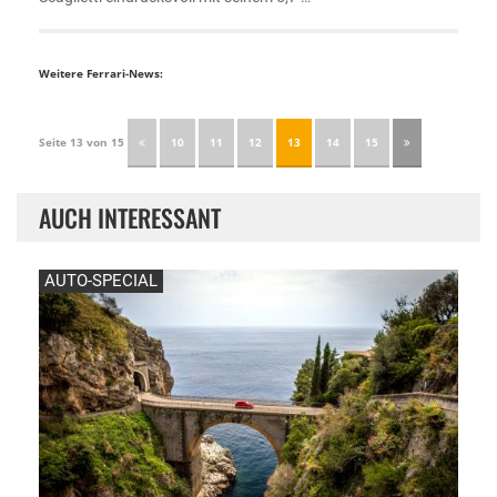
Weitere Ferrari-News:
Seite 13 von 15
10
11
12
13
14
15
AUCH INTERESSANT
AUTO-SPECIAL