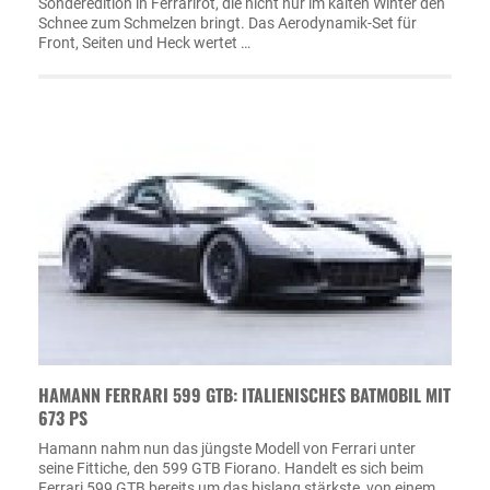
Sonderedition in Ferrarirot, die nicht nur im kalten Winter den
Schnee zum Schmelzen bringt. Das Aerodynamik-Set für
Front, Seiten und Heck wertet …
HAMANN FERRARI 599 GTB: ITALIENISCHES BATMOBIL MIT
673 PS
Hamann nahm nun das jüngste Modell von Ferrari unter
seine Fittiche, den 599 GTB Fiorano. Handelt es sich beim
Ferrari 599 GTB bereits um das bislang stärkste, von einem