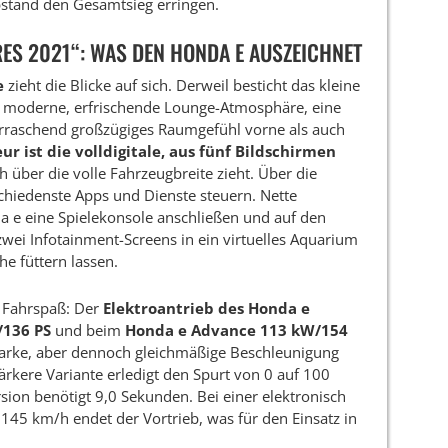
stand den Gesamtsieg erringen.
ES 2021“: WAS DEN HONDA E AUSZEICHNET
e
zieht die Blicke auf sich. Derweil besticht das kleine
e moderne, erfrischende Lounge-Atmosphäre, eine
rraschend großzügiges Raumgefühl vorne als auch
eur ist die volldigitale, aus fünf Bildschirmen
ich über die volle Fahrzeugbreite zieht. Über die
schiedenste Apps und Dienste steuern. Nette
 e eine Spielekonsole anschließen und auf den
wei Infotainment-Screens in ein virtuelles Aquarium
he füttern lassen.
 Fahrspaß: Der
Elektroantrieb des Honda e
/136 PS
und beim
Honda e Advance 113 kW/154
starke, aber dennoch gleichmäßige Beschleunigung
ärkere Variante erledigt den Spurt von 0 auf 100
sion benötigt 9,0 Sekunden. Bei einer elektronisch
145 km/h endet der Vortrieb, was für den Einsatz in