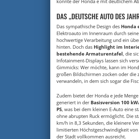
konnte der Honda e mit deutlichem Ab
DAS „DEUTSCHE AUTO DES JAHR
Das sympathische Design des
Honda 
Elektroauto im Innenraum durch sein
hochwertige Verarbeitung und ein übe
hinten. Doch das
Highlight im Interi
bestehende Armaturentafel
, die s
Infotainment-Displays lassen sich ver
Gimmicks: Wer möchte, kann im Honda
großen Bildschirmen zocken oder die z
verwandeln, in dem sich sogar die Fisc
Zudem bietet der Honda e jede Menge
generiert in der
Basisversion 100 kW
PS
, was bei dem kleinen E-Auto eine 
ohne abrupten Ruck ermöglicht. Die st
km/h in 8,3 Sekunden, die kleinere Ver
limitierten Höchstgeschwindigkeit von 
der Stadt vollkommen ausreicht.