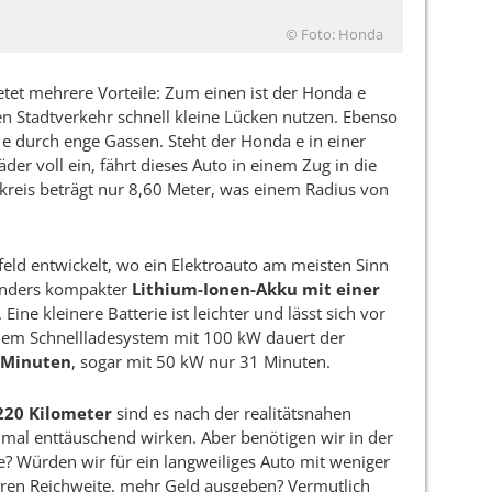
© Foto: Honda
tet mehrere Vorteile: Zum einen ist der Honda e
n Stadtverkehr schnell kleine Lücken nutzen. Ebenso
a e durch enge Gassen. Steht der Honda e in einer
der voll ein, fährt dieses Auto in einem Zug in die
reis beträgt nur 8,60 Meter, was einem Radius von
feld entwickelt, wo ein Elektroauto am meisten Sinn
onders kompakter
Lithium-Ionen-Akku mit einer
Eine kleinere Batterie ist leichter und lässt sich vor
inem Schnellladesystem mit 100 kW dauert der
0 Minuten
, sogar mit 50 kW nur 31 Minuten.
220 Kilometer
sind es nach der realitätsnahen
mal enttäuschend wirken. Aber benötigen wir in der
e? Würden wir für ein langweiliges Auto mit weniger
eren Reichweite, mehr Geld ausgeben? Vermutlich