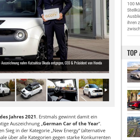
100 Me
Steilk
Ausbli
ihren 
zwisch
TOP 
ie Auszeichnung nahm Katsuhisa Okuda entgegen, CEO & Präsident von Honda
des Jahres 2021
. Erstmals gewinnt damit ein
chtige Auszeichnung „
German Car of the Year
“.
en Sieg in der Kategorie „New Energy“ (alternative
nale über alle Kategorien gegen starke Konkurrenten