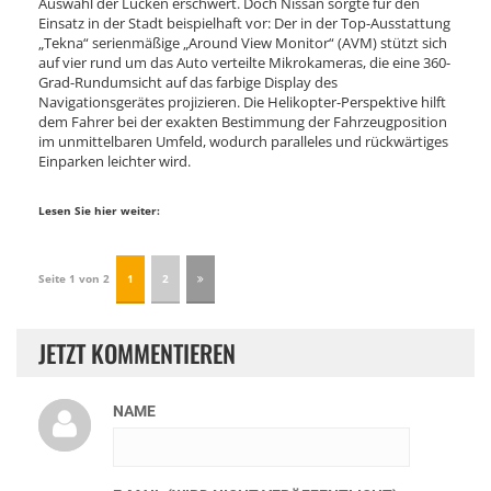
Auswahl der Lücken erschwert. Doch Nissan sorgte für den
Einsatz in der Stadt beispielhaft vor: Der in der Top-Ausstattung
„Tekna“ serienmäßige „Around View Monitor“ (AVM) stützt sich
auf vier rund um das Auto verteilte Mikrokameras, die eine 360-
Grad-Rundumsicht auf das farbige Display des
Navigationsgerätes projizieren. Die Helikopter-Perspektive hilft
dem Fahrer bei der exakten Bestimmung der Fahrzeugposition
im unmittelbaren Umfeld, wodurch paralleles und rückwärtiges
Einparken leichter wird.
Lesen Sie hier weiter:
Seite 1 von 2
1
2
JETZT KOMMENTIEREN
NAME