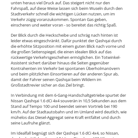
unten heraus viel Druck auf. Das steigert nicht nur den
Fahrspaß, auf diese Weise lassen sich beim Wuseln durch den
Stadtverkehr schnell die wichtigen Lücken nutzen, um im
Verkehr zügig voranzukommen. Spontan Gas geben,
einscheren und weiter voran - so bereitet das richtig Spaß.
Der Blick durch die Heckscheibe und schräg nach hinten ist
leider etwas eingeschränkt. Dafür punktet der Qashqai durch
die erhöhte Sitzposition mit einem guten Blick nach vorne und
die großen Seitenspiegel, die einen idealen Blick auf das
rückwertige Verkehrsgeschehen ermöglichen. Ein Totwinkel-
Assistent sichert darüber hinaus die Seiten gegenüber
Kontrahenten im Verkehr bei spontanen Überholmanövern
und beim plötzlichen Einsortieren auf der anderen Spur ab,
damit der Fahrer seinen Qashqai beim Wildern im
Großstadtrevier sicher an das Ziel bringt.
In Verbindung mit dem 6-Gang-Handschaltgetriebe spurtet der
Nissan Qashqai 1.6 dCi 4x4 souverän in 10,5 Sekunden aus dem
Stand auf Tempo 100 und beendet seinen Vortrieb bei 190
km/h. Auf der Stadtautobahn und im Umland wird deutlich, wie
mühelos das Diesel-Aggregat seine Kraft entfaltet und durch
seine Laufruhe glänzt.
Im Idealfall begnügt sich der Qashqai 1.6 dCi 4x4, so Nissan,