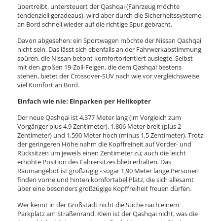
übertreibt, untersteuert der Qashqai (Fahrzeug möchte
tendenziell geradeaus), wird aber durch die Sicherheitssysteme
an Bord schnell wieder auf die richtige Spur gebracht.
Davon abgesehen: ein Sportwagen möchte der Nissan Qashqai
nicht sein. Das lässt sich ebenfalls an der Fahrwerkabstimmung
spüren, die Nissan betont komfortorientiert auslegte. Selbst
mit den großen 19-Zoll-Felgen, die dem Qashqai bestens
stehen, bietet der Crossover-SUV nach wie vor vergleichsweise
viel Komfort an Bord.
Einfach wie nie: Einparken per Helikopter
Der neue Qashqai ist 4,377 Meter lang (im Vergleich zum
Vorgänger plus 4,9 Zentimeter), 1,806 Meter breit (plus 2
Zentimeter) und 1,590 Meter hoch (minus 1,5 Zentimeter). Trotz
der geringeren Höhe nahm die Kopffreiheit auf Vorder- und
Rücksitzen um jeweils einen Zentimeter zu; auch die leicht
erhöhte Position des Fahrersitzes blieb erhalten. Das
Raumangebot ist großzügig - sogar 1,90 Meter lange Personen
finden vorne und hinten komfortabel Platz, die sich allesamt
über eine besonders großzügige Kopffreiheit freuen dürfen.
Wer kennt in der Großstadt nicht die Suche nach einem
Parkplatz am Straßenrand. Klein ist der Qashqai nicht, was die