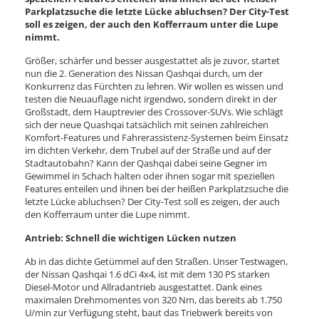
Parkplatzsuche die letzte Lücke abluchsen? Der City-Test
soll es zeigen, der auch den Kofferraum unter die Lupe
nimmt.
Größer, schärfer und besser ausgestattet als je zuvor, startet
nun die 2. Generation des Nissan Qashqai durch, um der
Konkurrenz das Fürchten zu lehren. Wir wollen es wissen und
testen die Neuauflage nicht irgendwo, sondern direkt in der
Großstadt, dem Hauptrevier des Crossover-SUVs. Wie schlägt
sich der neue Quashqai tatsächlich mit seinen zahlreichen
Komfort-Features und Fahrerassistenz-Systemen beim Einsatz
im dichten Verkehr, dem Trubel auf der Straße und auf der
Stadtautobahn? Kann der Qashqai dabei seine Gegner im
Gewimmel in Schach halten oder ihnen sogar mit speziellen
Features enteilen und ihnen bei der heißen Parkplatzsuche die
letzte Lücke abluchsen? Der City-Test soll es zeigen, der auch
den Kofferraum unter die Lupe nimmt.
Antrieb: Schnell die wichtigen Lücken nutzen
Ab in das dichte Getümmel auf den Straßen. Unser Testwagen,
der Nissan Qashqai 1.6 dCi 4x4, ist mit dem 130 PS starken
Diesel-Motor und Allradantrieb ausgestattet. Dank eines
maximalen Drehmomentes von 320 Nm, das bereits ab 1.750
U/min zur Verfügung steht, baut das Triebwerk bereits von