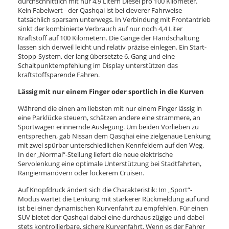
durchschnittlich mit nur 4,9 Litern Diesel pro 100 Kilometer.
Kein Fabelwert - der Qashqai ist bei cleverer Fahrweise
tatsächlich sparsam unterwegs. In Verbindung mit Frontantrieb
sinkt der kombinierte Verbrauch auf nur noch 4,4 Liter
Kraftstoff auf 100 Kilometern. Die Gänge der Handschaltung
lassen sich derweil leicht und relativ präzise einlegen. Ein Start-
Stopp-System, der lang übersetzte 6. Gang und eine
Schaltpunktempfehlung im Display unterstützen das
kraftstoffsparende Fahren.
Lässig mit nur einem Finger oder sportlich in die Kurven
Während die einen am liebsten mit nur einem Finger lässig in
eine Parklücke steuern, schätzen andere eine strammere, an
Sportwagen erinnernde Auslegung. Um beiden Vorlieben zu
entsprechen, gab Nissan dem Qasqhai eine zielgenaue Lenkung
mit zwei spürbar unterschiedlichen Kennfeldern auf den Weg.
In der „Normal“-Stellung liefert die neue elektrische
Servolenkung eine optimale Unterstützung bei Stadtfahrten,
Rangiermanövern oder lockerem Cruisen.
Auf Knopfdruck ändert sich die Charakteristik: Im „Sport“-
Modus wartet die Lenkung mit stärkerer Rückmeldung auf und
ist bei einer dynamischen Kurvenfahrt zu empfehlen. Für einen
SUV bietet der Qashqai dabei eine durchaus zügige und dabei
stets kontrollierbare, sichere Kurvenfahrt. Wenn es der Fahrer