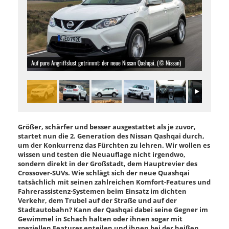
Auf pure Angriffslust getrimmt: der neue Nissan Qashqai. (© Nissan)
Größer, schärfer und besser ausgestattet als je zuvor,
startet nun die 2. Generation des Nissan Qashqai durch,
um der Konkurrenz das Fürchten zu lehren. Wir wollen es
wissen und testen die Neuauflage nicht irgendwo,
sondern direkt in der Großstadt, dem Hauptrevier des
Crossover-SUVs. Wie schlägt sich der neue Quashqai
tatsächlich mit seinen zahlreichen Komfort-Features und
Fahrerassistenz-Systemen beim Einsatz im dichten
Verkehr, dem Trubel auf der Straße und auf der
Stadtautobahn? Kann der Qashqai dabei seine Gegner im
Gewimmel in Schach halten oder ihnen sogar mit
speziellen Features enteilen und ihnen bei der heißen