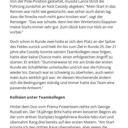
Von der Pole-Position gestartet, musste Lance Stroll die
Führung zunächst an Nick Cassidy abgeben. "Mein Start in das
Rennen war nicht wie gewünscht, was sicher auch daran lag,
dass die Strecke noch nicht ganz trocken war", sagt der
Rensieger. "Das war schade, denn bei den Wintertests klappten
meine Starts immer sehr gut. Zum Glück kam nur Nick an mir
vorbei."
Doch schon in Runde zwei holte er sich den Platz an der Spitze
des Feldes zurück und hielt ihn bis zum Ziel in Runde 25. Der 21
Jahre alte Cassidy konnte seinem Teamkollegen zwar folgen,
hatte aber keine Chance mehr, einen erfolgreichen Angriff zu
starten. Er erklärt: "Dummerweise ist mir am Ende der ersten
Runde ein Schaltfehler unterlaufen und ich war die Führung
wieder los. Danach war es schwierig zu überholen, auch wenn
mein Auto wirklich gut war. An diesem Wochenende ändern
sich die Bedingungen ständig und immer hatte das Team eine
passende Antwort."
Kollision unter Teamkollegen
Hinter dem Duo vom Prema Powerteam reihte sich George
Russell ein. Der 18-jährige Brite hatte einen besseren Beginn als
der vom dritten Startplatz losgefahrene Rookie Niko Kari und
übernahm Rang drei bereits auf den ersten Metern. "Am Start
konnte ich den dritten Rang übernehmen, aber gegen die