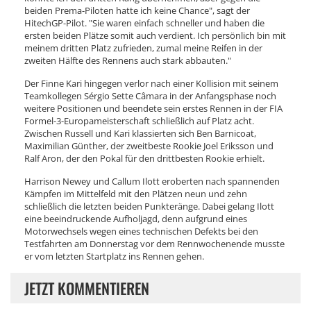
beiden Prema-Piloten hatte ich keine Chance", sagt der
HitechGP-Pilot. "Sie waren einfach schneller und haben die
ersten beiden Plätze somit auch verdient. Ich persönlich bin mit
meinem dritten Platz zufrieden, zumal meine Reifen in der
zweiten Hälfte des Rennens auch stark abbauten."
Der Finne Kari hingegen verlor nach einer Kollision mit seinem
Teamkollegen Sérgio Sette Câmara in der Anfangsphase noch
weitere Positionen und beendete sein erstes Rennen in der FIA
Formel-3-Europameisterschaft schließlich auf Platz acht.
Zwischen Russell und Kari klassierten sich Ben Barnicoat,
Maximilian Günther, der zweitbeste Rookie Joel Eriksson und
Ralf Aron, der den Pokal für den drittbesten Rookie erhielt.
Harrison Newey und Callum Ilott eroberten nach spannenden
Kämpfen im Mittelfeld mit den Plätzen neun und zehn
schließlich die letzten beiden Punkteränge. Dabei gelang Ilott
eine beeindruckende Aufholjagd, denn aufgrund eines
Motorwechsels wegen eines technischen Defekts bei den
Testfahrten am Donnerstag vor dem Rennwochenende musste
er vom letzten Startplatz ins Rennen gehen.
JETZT KOMMENTIEREN