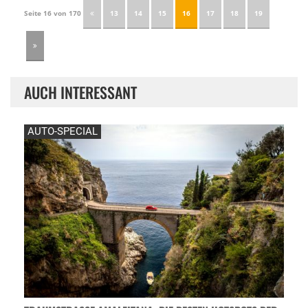
Seite 16 von 170
13
14
15
16
17
18
19
AUCH INTERESSANT
AUTO-SPECIAL