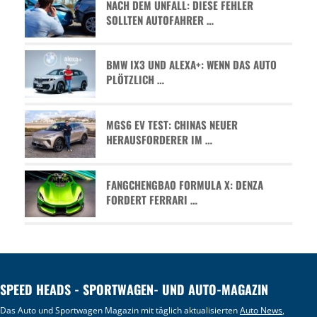
NACH DEM UNFALL: DIESE FEHLER
SOLLTEN AUTOFAHRER …
BMW IX3 UND ALEXA+: WENN DAS AUTO
PLÖTZLICH …
MGS6 EV TEST: CHINAS NEUER
HERAUSFORDERER IM …
FANGCHENGBAO FORMULA X: DENZA
FORDERT FERRARI …
SPEED HEADS - SPORTWAGEN- UND AUTO-MAGAZIN
Das Auto und Sportwagen Magazin mit täglich aktualisierten
Auto News
,